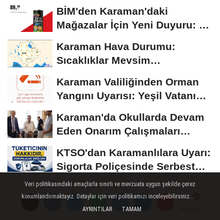
BİM'den Karaman'daki
Mağazalar İçin Yeni Duyuru: 11
Ağustos'tan İtibaren...
Karaman Hava Durumu:
Sıcaklıklar Mevsim
Normallerinin Üzerinde
Karaman Valiliğinden Orman
Seyrediyor
Yangını Uyarısı: Yeşil Vatanı
Birlikte...
Karaman'da Okullarda Devam
Eden Onarım Çalışmaları
Yerinde İncelendi
KTSO'dan Karamanlılara Uyarı:
Sigorta Poliçesinde Serbest
Seçim Esastır
Veri politikasındaki amaçlarla sınırlı ve mevzuata uygun şekilde çerez
konumlandırmaktayız. Detaylar için veri politikamızı inceleyebilirsiniz...
AYRINTILAR
TAMAM
Yorumlar
Yorumlar