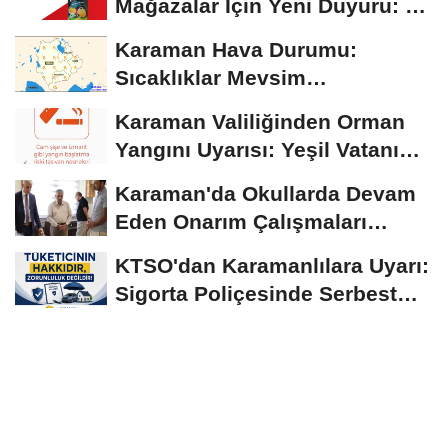
Mağazalar İçin Yeni Duyuru: 11
Ağustos'tan İtibaren...
Karaman Hava Durumu:
Sıcaklıklar Mevsim
Normallerinin Üzerinde
Karaman Valiliğinden Orman
Seyrediyor
Yangını Uyarısı: Yeşil Vatanı
Birlikte...
Karaman'da Okullarda Devam
Eden Onarım Çalışmaları
Yerinde İncelendi
KTSO'dan Karamanlılara Uyarı:
Sigorta Poliçesinde Serbest
Seçim Esastır