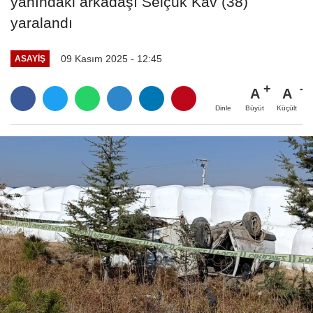
yanındaki arkadaşı Selçuk Kav (38)
yaralandı
09 Kasım 2025 - 12:45
ASAYIŞ
A
A
Büyüt
Küçült
Dinle