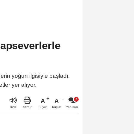
tapseverlerle
rin yoğun ilgisiyle başladı.
tler yer alıyor.
A
A
Büyüt
Küçült
Dinle
Yazdır
Yorumlar