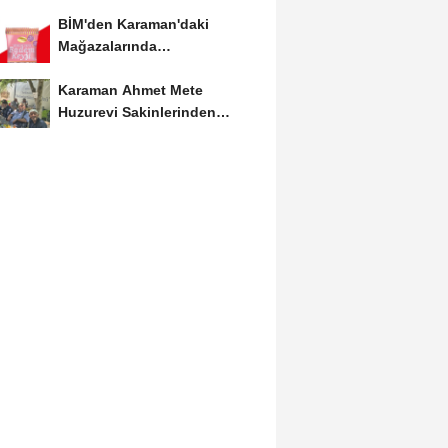
Etkinliğine Ziyaret
BİM'den Karaman'daki
Mağazalarında
Kaçırılmayacak İndirim Fırsatı
Karaman Ahmet Mete
Huzurevi Sakinlerinden
Aktekke Çay Evi Ziyareti