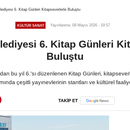
diyesi 6. Kitap Günleri Kitapseverlerle Buluştu
Yayınlanma: 09 Mayıs 2026 - 19:57
KÜLTÜR SANAT
diyesi 6. Kitap Günleri Ki
Buluştu
an bu yıl 6.'sı düzenlenen Kitap Günleri, kitapseverle
ında çeşitli yayınevlerinin stantları ve kültürel faaliye
TAKİP ET