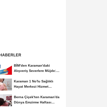
 HABERLER
BİM'den Karaman'daki
Alışveriş Severlere Müjde:
Yeni İndirimler...
Karaman 1 No'lu Sağlıklı
Hayat Merkezi Hizmet
Vermeye Devam Ediyor
Berna Çiçek'ten Karaman'da
Dünya Emzirme Haftası