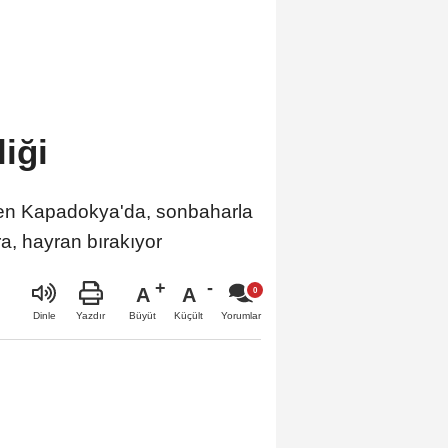
iği
n Kapadokya'da, sonbaharla
a, hayran bırakıyor
A
A
Büyüt
Küçült
Dinle
Yazdır
Yorumlar