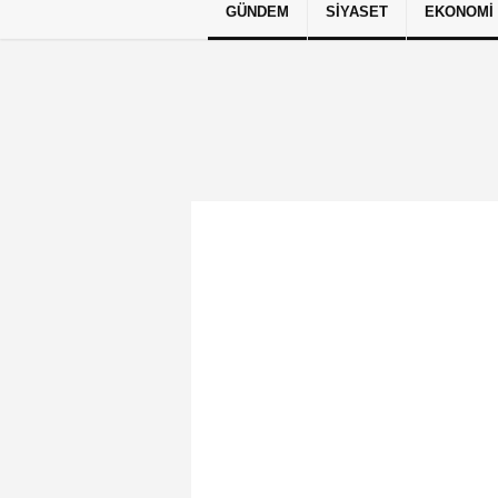
GÜNDEM
SIYASET
EKONOMI
Künye
İletişim
Çerez Politikası
G