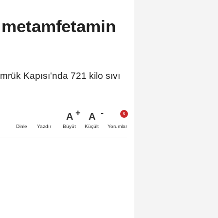
ı metamfetamin
ük Kapısı'nda 721 kilo sıvı
A
A
Büyüt
Küçült
Dinle
Yazdır
Yorumlar