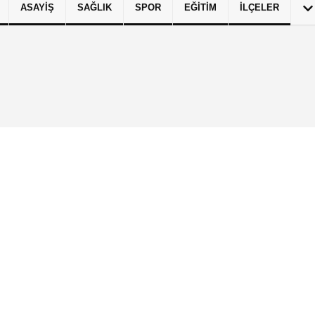
ASAYIŞ
SAĞLIK
SPOR
EĞITIM
İLÇELER
izlilik İlkeleri