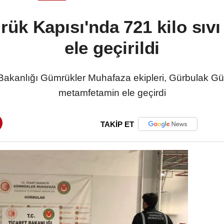
ük Kapısı'nda 721 kilo sıv
ele geçirildi
anlığı Gümrükler Muhafaza ekipleri, Gürbulak Gümr
metamfetamin ele geçirdi
TAKİP ET