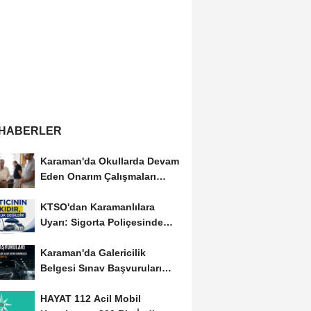
 HABERLER
Karaman'da Okullarda Devam
Eden Onarım Çalışmaları
Yerinde İncelendi
KTSO'dan Karamanlılara
Uyarı: Sigorta Poliçesinde
Serbest Seçim Esastır
Karaman'da Galericilik
Belgesi Sınav Başvuruları
Başladı
HAYAT 112 Acil Mobil