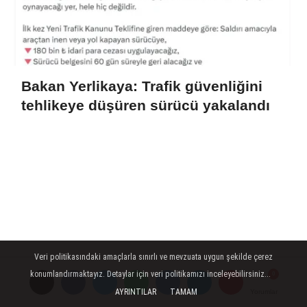
Bakan Yerlikaya: Trafik güvenliğini
tehlikeye düşüren sürücü yakalandı
Veri politikasındaki amaçlarla sınırlı ve mevzuata uygun şekilde çerez
konumlandırmaktayız. Detaylar için veri politikamızı inceleyebilirsiniz...
AYRINTILAR
TAMAM
Yorumlar
Yorumlar