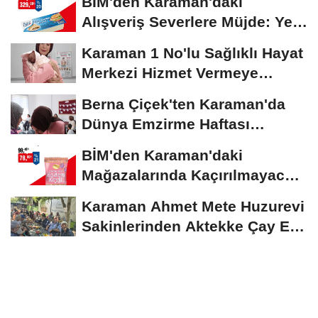
BİM'den Karaman'daki
Alışveriş Severlere Müjde: Yeni
İndirimler...
Karaman 1 No'lu Sağlıklı Hayat
Merkezi Hizmet Vermeye
Devam Ediyor
Berna Çiçek'ten Karaman'da
Dünya Emzirme Haftası
Etkinliğine Ziyaret
BİM'den Karaman'daki
Mağazalarında Kaçırılmayacak
İndirim Fırsatı
Karaman Ahmet Mete Huzurevi
Sakinlerinden Aktekke Çay Evi
Ziyareti