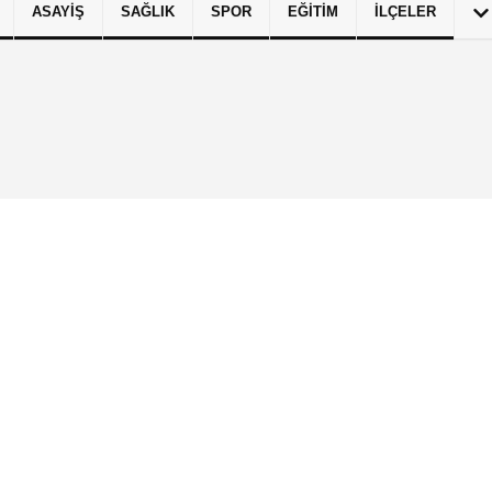
ASAYIŞ
SAĞLIK
SPOR
EĞITIM
İLÇELER
izlilik İlkeleri