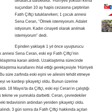
defalarca darbedildi. 'Hürriyeti yoksun kılma'
suçundan 10 ay hapis cezasına çarptırılan
Fatih Çiftçi tutuklanırken; 1 çocuk annesi
Sena Ceran, "Ölmek istemiyorum. Adalet
istiyorum. Kadın cinayeti olarak anılmak
istemiyorum" dedi.
Eşinden yaklaşık 1 yıl önce uyuşturucu
 annesi Sena Ceran, eski eşi Fatih Çiftçi'nin
klaştırma kararı aldırdı. Uzaklaştırma sürecinde
aştırma kurallarını ihlal ettiği gerekçesiyle 'Hürriyeti
u süre zarfında eski eşini ve ailesini tehdit etmeye
eyi ve kardeşi şikayetçi oldu. Bunun üzerine
aldı. 18 Mayıs'ta da Çiftçi, eski eşi Ceran'ın çalıştığı
k tekme ve yumrukla darbetti. Ceran, çevredekiler
deki tedavisinin ardından yeniden şikayetçi oldu.
alındı. 3 gün sonra da Fatih Çiftçi hakkında açılan