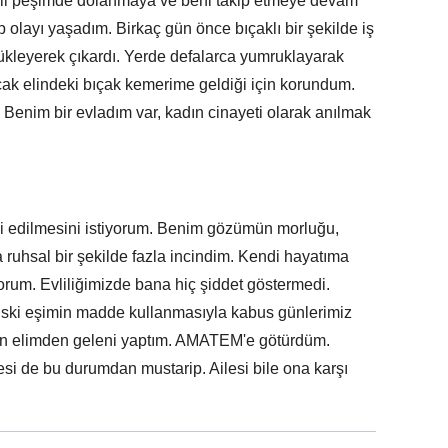
kli peşimde dolanmaya ve beni takip etmeye devam
rp olayı yaşadım. Birkaç gün önce bıçaklı bir şekilde iş
rükleyerek çıkardı. Yerde defalarca yumruklayarak
ncak elindeki bıçak kemerime geldiği için korundum.
 Benim bir evladım var, kadın cinayeti olarak anılmak
i edilmesini istiyorum. Benim gözümün morluğu,
uhsal bir şekilde fazla incindim. Kendi hayatıma
orum. Evliliğimizde bana hiç şiddet göstermedi.
 Eski eşimin madde kullanmasıyla kabus günlerimiz
için elimden geleni yaptım. AMATEM'e götürdüm.
si de bu durumdan mustarip. Ailesi bile ona karşı