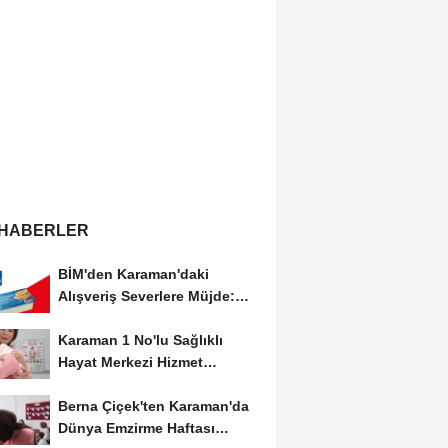
 HABERLER
BİM'den Karaman'daki
Alışveriş Severlere Müjde:
Yeni İndirimler...
Karaman 1 No'lu Sağlıklı
Hayat Merkezi Hizmet
Vermeye Devam Ediyor
Berna Çiçek'ten Karaman'da
Dünya Emzirme Haftası