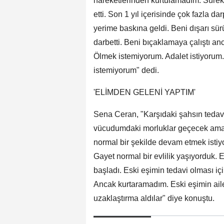
hareketlerinden kurtulamadım. Süre
etti. Son 1 yıl içerisinde çok fazla da
yerime baskına geldi. Beni dışarı sü
darbetti. Beni bıçaklamaya çalıştı a
Ölmek istemiyorum. Adalet istiyorum.
istemiyorum" dedi.
'ELİMDEN GELENİ YAPTIM'
Sena Ceran, "Karşıdaki şahsın tedav
vücudumdaki morluklar geçecek ama r
normal bir şekilde devam etmek istiy
Gayet normal bir evlilik yaşıyorduk.
başladı. Eski eşimin tedavi olması 
Ancak kurtaramadım. Eski eşimin aile
uzaklaştırma aldılar" diye konuştu.