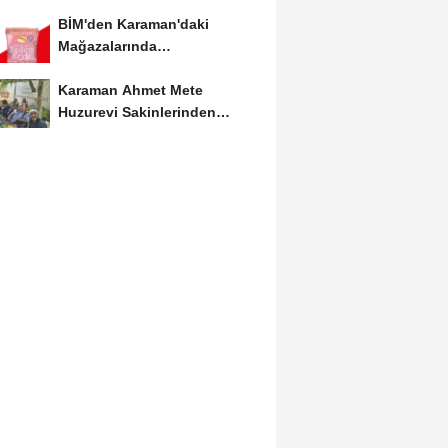
Etkinliğine Ziyaret
BİM'den Karaman'daki
Mağazalarında
Kaçırılmayacak İndirim Fırsatı
Karaman Ahmet Mete
Huzurevi Sakinlerinden
Aktekke Çay Evi Ziyareti