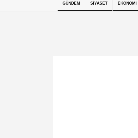
GÜNDEM
SIYASET
EKONOMI
Künye
İletişim
Çerez Politikası
G