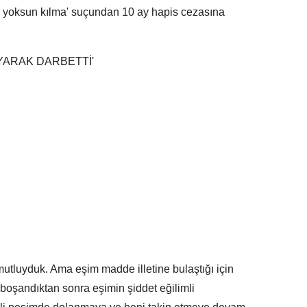
eti yoksun kılma' suçundan 10 ay hapis cezasına
ARAK DARBETTİ'
 mutluyduk. Ama eşim madde illetine bulaştığı için
oşandıktan sonra eşimin şiddet eğilimli