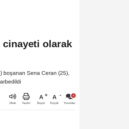
 cinayeti olarak
) boşanan Sena Ceran (25),
arbedildi
A
A
Büyüt
Küçült
Dinle
Yazdır
Yorumlar