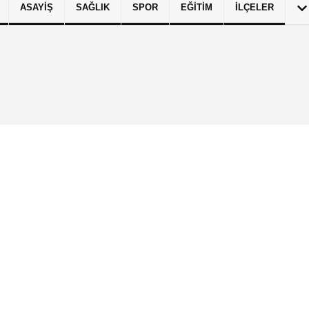
ASAYIŞ
SAĞLIK
SPOR
EĞITIM
İLÇELER
izlilik İlkeleri