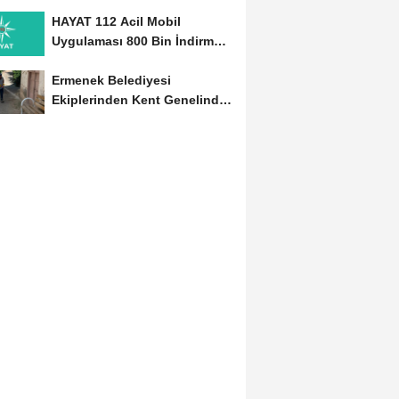
Başladı
HAYAT 112 Acil Mobil
Uygulaması 800 Bin İndirmeyi
Aştı
Ermenek Belediyesi
Ekiplerinden Kent Genelinde
Sürdürülebilir Hizmet...