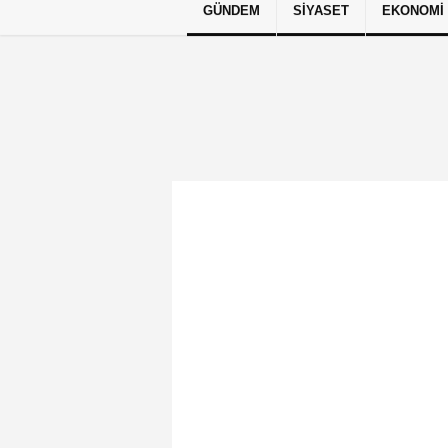
GÜNDEM
SIYASET
EKONOMI
Künye
İletişim
Çerez Politikası
G