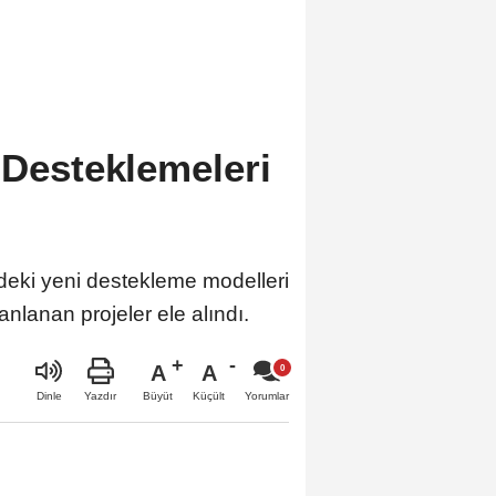
 Desteklemeleri
deki yeni destekleme modelleri
anlanan projeler ele alındı.
A
A
Büyüt
Küçült
Dinle
Yazdır
Yorumlar