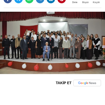
Büyüt
Küçült
Dinle
TAKİP ET