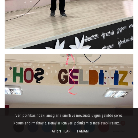
Veri politikasındaki amaçlarla sınırlı ve mevzuata uygun şekilde çerez
konumlandırmaktayız. Detaylar için veri politikamızı inceleyebilirsiniz...
AYRINTILAR
TAMAM
Yorumlar
Yorumlar