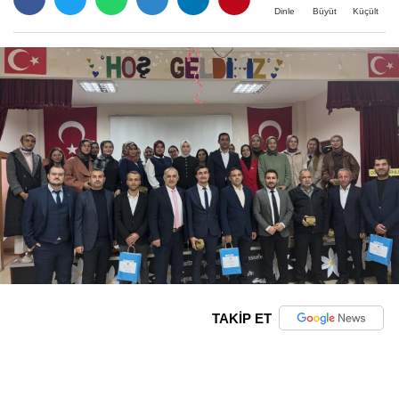
Büyüt
Küçült
Dinle
TAKİP ET