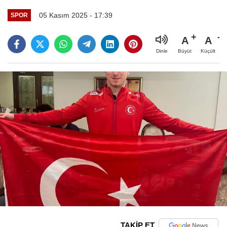
05 Kasım 2025 - 17:39
SPOR
A
A
Büyüt
Küçült
Dinle
TAKİP ET