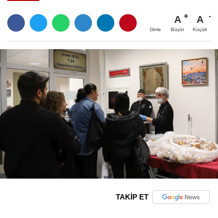
A
A
Büyüt
Küçült
Dinle
TAKİP ET