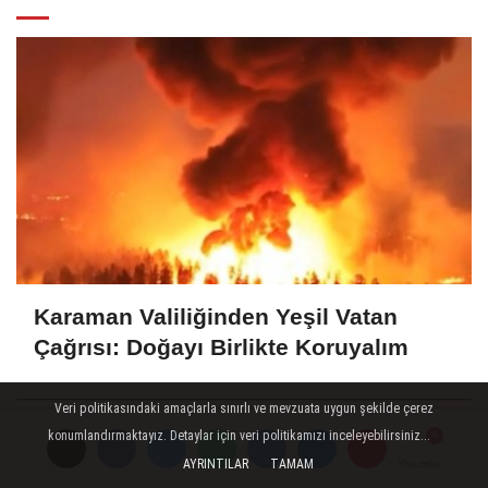
Karaman Valiliğinden Yeşil Vatan
Çağrısı: Doğayı Birlikte Koruyalım
Veri politikasındaki amaçlarla sınırlı ve mevzuata uygun şekilde çerez
konumlandırmaktayız. Detaylar için veri politikamızı inceleyebilirsiniz...
AYRINTILAR
TAMAM
Yorumlar
Yorumlar
Yorumlar