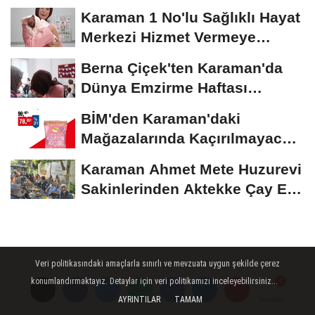
İndirimler...
Karaman 1 No'lu Sağlıklı Hayat
Merkezi Hizmet Vermeye
Devam Ediyor
Berna Çiçek'ten Karaman'da
Dünya Emzirme Haftası
Etkinliğine Ziyaret
BİM'den Karaman'daki
Mağazalarında Kaçırılmayacak
İndirim Fırsatı
Karaman Ahmet Mete Huzurevi
Sakinlerinden Aktekke Çay Evi
Ziyareti
Veri politikasındaki amaçlarla sınırlı ve mevzuata uygun şekilde çerez
konumlandırmaktayız. Detaylar için veri politikamızı inceleyebilirsiniz...
AYRINTILAR
TAMAM
Yorumlar
Yorumlar