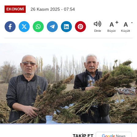
26 Kasım 2025 - 07:54
EKONOMI
A
A
Büyüt
Küçült
Dinle
TAKİP ET