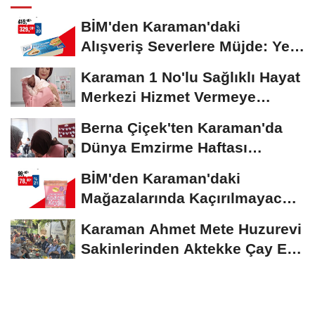
BİM'den Karaman'daki
Alışveriş Severlere Müjde: Yeni
İndirimler...
Karaman 1 No'lu Sağlıklı Hayat
Merkezi Hizmet Vermeye
Devam Ediyor
Berna Çiçek'ten Karaman'da
Dünya Emzirme Haftası
Etkinliğine Ziyaret
BİM'den Karaman'daki
Mağazalarında Kaçırılmayacak
İndirim Fırsatı
Karaman Ahmet Mete Huzurevi
Sakinlerinden Aktekke Çay Evi
Ziyareti