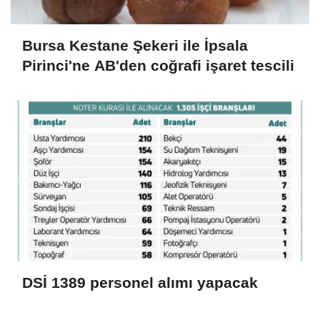
Bursa Kestane Şekeri ile İpsala
Pirinci'ne AB'den coğrafi işaret tescili
DSİ 1389 personel alımı yapacak