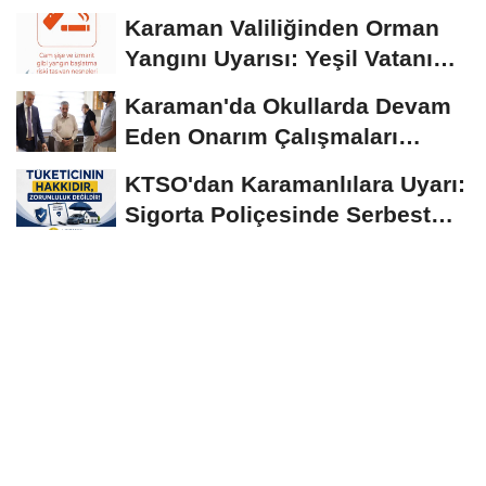
Normallerinin Üzerinde
Karaman Valiliğinden Orman
Seyrediyor
Yangını Uyarısı: Yeşil Vatanı
Birlikte...
Karaman'da Okullarda Devam
Eden Onarım Çalışmaları
Yerinde İncelendi
KTSO'dan Karamanlılara Uyarı:
Sigorta Poliçesinde Serbest
Seçim Esastır