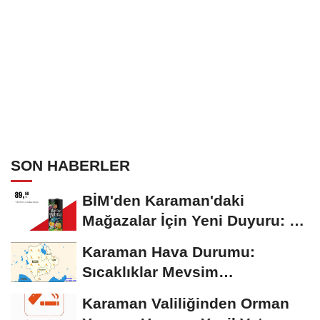
SON HABERLER
BİM'den Karaman'daki
Mağazalar İçin Yeni Duyuru: 11
Ağustos'tan İtibaren...
Karaman Hava Durumu:
Sıcaklıklar Mevsim
Normallerinin Üzerinde
Karaman Valiliğinden Orman
Seyrediyor