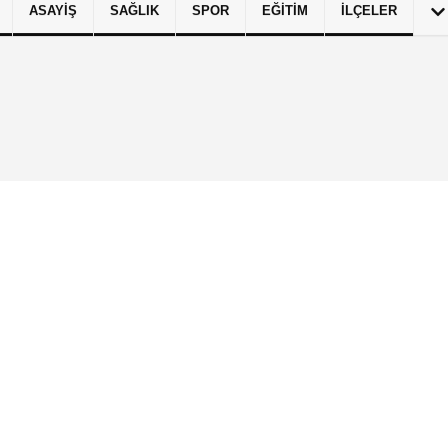
ASAYIŞ
SAĞLIK
SPOR
EĞITIM
İLÇELER
izlilik İlkeleri