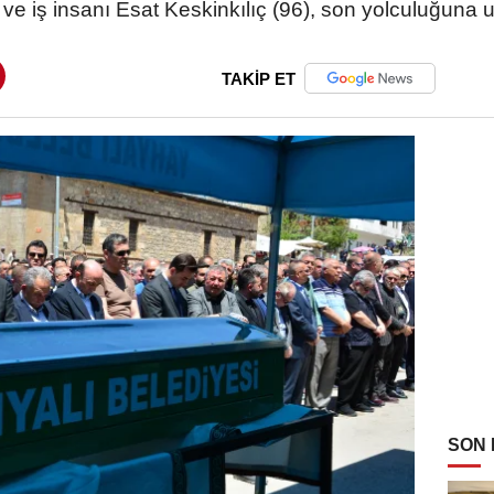
ve iş insanı Esat Keskinkılıç (96), son yolculuğuna 
TAKİP ET
SON