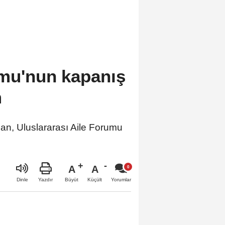
umu'nun kapanış
m
, Uluslararası Aile Forumu
A
A
Büyüt
Küçült
Dinle
Yazdır
Yorumlar