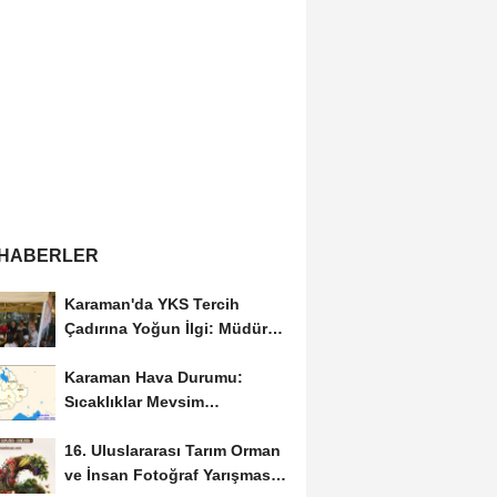
 HABERLER
Karaman'da YKS Tercih
Çadırına Yoğun İlgi: Müdür
Kılınç Öğrencileri...
Karaman Hava Durumu:
Sıcaklıklar Mevsim
Normallerinin Üzerinde
16. Uluslararası Tarım Orman
Seyredecek
ve İnsan Fotoğraf Yarışması