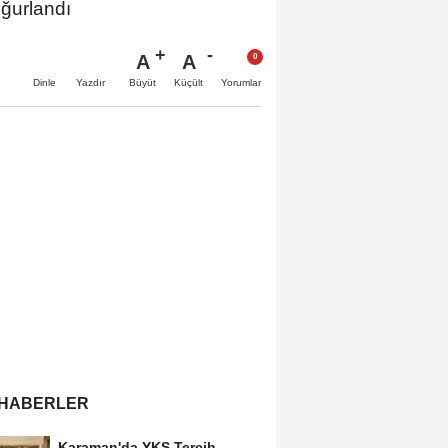
uğurlandı
A
A
Büyüt
Küçült
Dinle
Yazdır
Yorumlar
 HABERLER
Karaman'da YKS Tercih