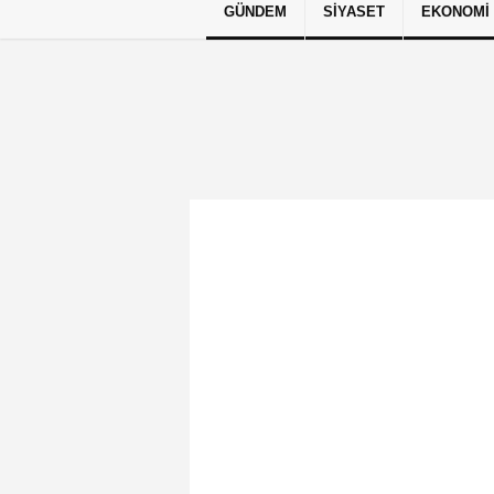
GÜNDEM
SIYASET
EKONOMI
Künye
İletişim
Çerez Politikası
G