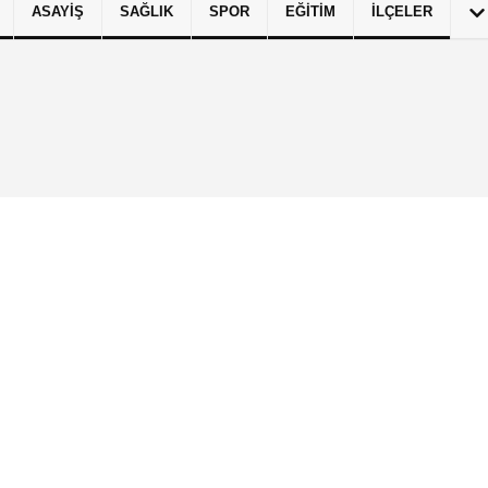
ASAYIŞ
SAĞLIK
SPOR
EĞITIM
İLÇELER
izlilik İlkeleri