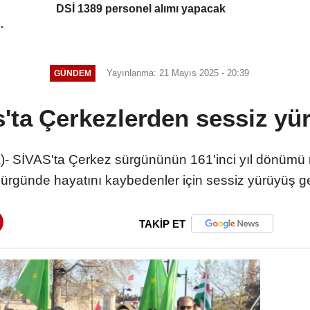
DSİ 1389 personel alımı yapacak
Yayınlanma: 21 Mayıs 2025 - 20:39
GÜNDEM
s'ta Çerkezlerden sessiz yü
)- SİVAS'ta Çerkez sürgününün 161'inci yıl dönümü 
ürgünde hayatını kaybedenler için sessiz yürüyüş ge
TAKİP ET