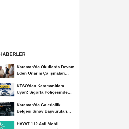
 HABERLER
Karaman'da Okullarda Devam
Eden Onarım Çalışmaları
Yerinde İncelendi
KTSO'dan Karamanlılara
Uyarı: Sigorta Poliçesinde
Serbest Seçim Esastır
Karaman'da Galericilik
Belgesi Sınav Başvuruları
Başladı
HAYAT 112 Acil Mobil