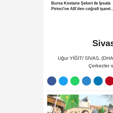
Bursa Kestane Şekeri ile İpsala
Pirinci'ne AB'den coğrafi işaret
tescili
Siva
Uğur YİĞİT/ SİVAS, (DHA
Çerkezler s