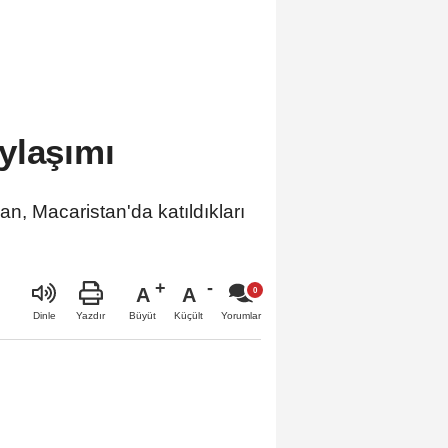
ylaşımı
Macaristan'da katıldıkları
A
A
Büyüt
Küçült
Dinle
Yazdır
Yorumlar