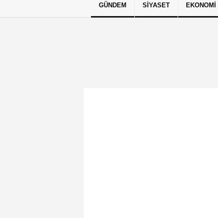
GÜNDEM
SIYASET
EKONOMI
Künye
İletişim
Çerez Politikası
G