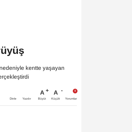
rüyüş
nedeniyle kentte yaşayan
rçekleştirdi
A
A
Büyüt
Küçült
Dinle
Yazdır
Yorumlar