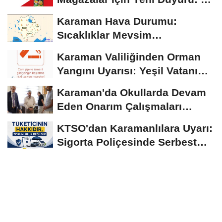
Ağustos'tan İtibaren...
Karaman Hava Durumu:
Sıcaklıklar Mevsim
Normallerinin Üzerinde
Karaman Valiliğinden Orman
Seyrediyor
Yangını Uyarısı: Yeşil Vatanı
Birlikte...
Karaman'da Okullarda Devam
Eden Onarım Çalışmaları
Yerinde İncelendi
KTSO'dan Karamanlılara Uyarı:
Sigorta Poliçesinde Serbest
Seçim Esastır