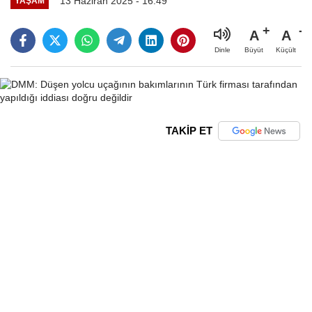
13 Haziran 2025 - 16:49
YAŞAM
A
A
Büyüt
Küçült
Dinle
TAKİP ET