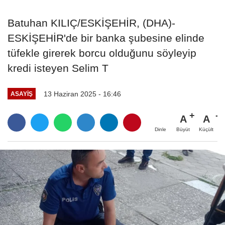
Batuhan KILIÇ/ESKİŞEHİR, (DHA)-
ESKİŞEHİR'de bir banka şubesine elinde
tüfekle girerek borcu olduğunu söyleyip
kredi isteyen Selim T
13 Haziran 2025 - 16:46
ASAYIŞ
A
A
Büyüt
Küçült
Dinle