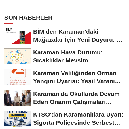
SON HABERLER
BİM'den Karaman'daki
Mağazalar İçin Yeni Duyuru: 11
Ağustos'tan İtibaren...
Karaman Hava Durumu:
Sıcaklıklar Mevsim
Normallerinin Üzerinde
Karaman Valiliğinden Orman
Seyrediyor
Yangını Uyarısı: Yeşil Vatanı
Birlikte...
Karaman'da Okullarda Devam
Eden Onarım Çalışmaları
Yerinde İncelendi
KTSO'dan Karamanlılara Uyarı:
Sigorta Poliçesinde Serbest