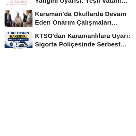
Yangını Uyarısı: Yeşil Vatanı
Birlikte...
Karaman'da Okullarda Devam
Eden Onarım Çalışmaları
Yerinde İncelendi
KTSO'dan Karamanlılara Uyarı:
Sigorta Poliçesinde Serbest
Seçim Esastır