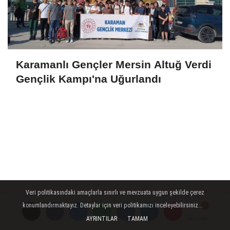
Karamanlı Gençler Mersin Altuğ Verdi
Gençlik Kampı'na Uğurlandı
Veri politikasındaki amaçlarla sınırlı ve mevzuata uygun şekilde çerez
konumlandırmaktayız. Detaylar için veri politikamızı inceleyebilirsiniz...
AYRINTILAR
TAMAM
Yorumlar
Yorumlar
Yorumlar