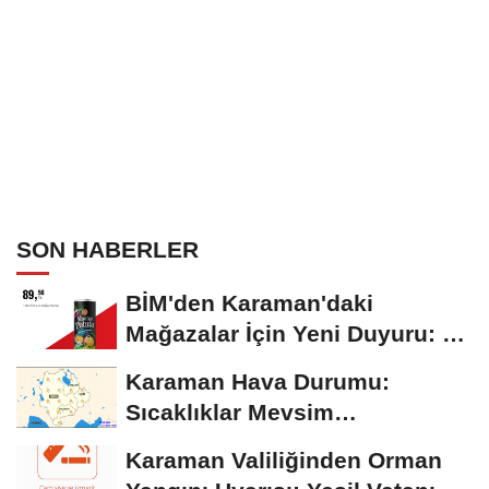
SON HABERLER
BİM'den Karaman'daki
Mağazalar İçin Yeni Duyuru: 11
Ağustos'tan İtibaren...
Karaman Hava Durumu:
Sıcaklıklar Mevsim
Normallerinin Üzerinde
Karaman Valiliğinden Orman
Seyrediyor