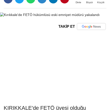
Büyüt
Küçült
Dinle
TAKİP ET
KIRIKKALE'de FETÖ üyesi olduğu