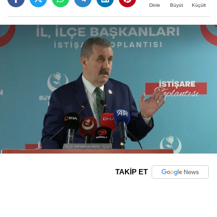
Büyüt
Küçült
Dinle
TAKİP ET