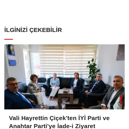
İLGINIZI ÇEKEBILIR
Vali Hayrettin Çiçek'ten İYİ Parti ve
Anahtar Parti'ye İade-i Ziyaret