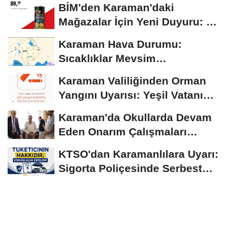
BİM'den Karaman'daki
Mağazalar İçin Yeni Duyuru: 11
Ağustos'tan İtibaren...
Karaman Hava Durumu:
Sıcaklıklar Mevsim
Normallerinin Üzerinde
Karaman Valiliğinden Orman
Seyrediyor
Yangını Uyarısı: Yeşil Vatanı
Birlikte...
Karaman'da Okullarda Devam
Eden Onarım Çalışmaları
Yerinde İncelendi
KTSO'dan Karamanlılara Uyarı:
Sigorta Poliçesinde Serbest
Seçim Esastır