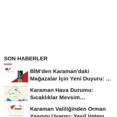
SON HABERLER
BİM'den Karaman'daki
Mağazalar İçin Yeni Duyuru: 11
Ağustos'tan İtibaren...
Karaman Hava Durumu:
Sıcaklıklar Mevsim
Normallerinin Üzerinde
Karaman Valiliğinden Orman
Seyrediyor
Yangını Uyarısı: Yeşil Vatanı