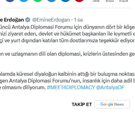
Büyüt
Küçült
Dinle
TAKİP ET