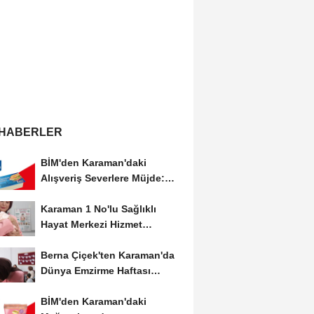
 HABERLER
BİM'den Karaman'daki
Alışveriş Severlere Müjde:
Yeni İndirimler...
Karaman 1 No'lu Sağlıklı
Hayat Merkezi Hizmet
Vermeye Devam Ediyor
Berna Çiçek'ten Karaman'da
Dünya Emzirme Haftası
Etkinliğine Ziyaret
BİM'den Karaman'daki