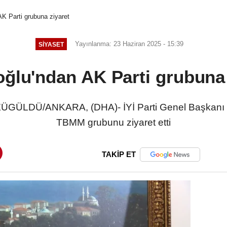
AK Parti grubuna ziyaret
Yayınlanma: 23 Haziran 2025 - 15:39
SIYASET
oğlu'ndan AK Parti grubuna 
GÜLDÜ/ANKARA, (DHA)- İYİ Parti Genel Başkanı M
TBMM grubunu ziyaret etti
TAKİP ET