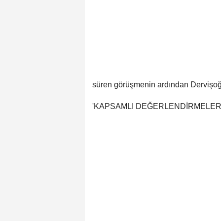
süren görüşmenin ardından Dervişoğl
'KAPSAMLI DEĞERLENDİRMELE