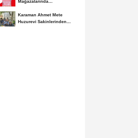
Mağazalarında
Kaçırılmayacak İndirim Fırsatı
Karaman Ahmet Mete
Huzurevi Sakinlerinden
Aktekke Çay Evi Ziyareti