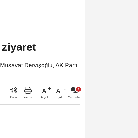
ziyaret
üsavat Dervişoğlu, AK Parti
A
A
Büyüt
Küçült
Dinle
Yazdır
Yorumlar