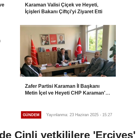
ve
Karaman Valisi Çiçek ve Heyeti,
İçişleri Bakanı Çiftçi'yi Ziyaret Etti
n
Zafer Partisi Karaman İl Başkanı
Metin İçel ve Heyeti CHP Karaman'ı
Ziyaret Etti
Yayınlanma: 23 Haziran 2025 - 15:27
GÜNDEM
de Çinli yetkililere 'Erciye