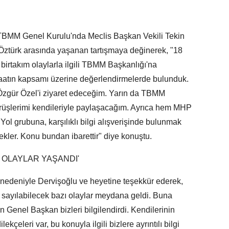
 TBMM Genel Kurulu'nda Meclis Başkan Vekili Tekin
n Öztürk arasında yaşanan tartışmaya değinerek, "18
irtakım olaylarla ilgili TBMM Başkanlığı'na
caatın kapsamı üzerine değerlendirmelerde bulunduk.
zgür Özel'i ziyaret edeceğim. Yarın da TBMM
 görüşlerimi kendileriyle paylaşacağım. Ayrıca hem MHP
ol grubuna, karşılıklı bilgi alışverişinde bulunmak
ekler. Konu bundan ibarettir" diye konuştu.
K OLAYLAR YAŞANDI'
 nedeniyle Dervişoğlu ve heyetine teşekkür ederek,
i sayılabilecek bazı olaylar meydana geldi. Buna
n Genel Başkan bizleri bilgilendirdi. Kendilerinin
ekçeleri var, bu konuyla ilgili bizlere ayrıntılı bilgi