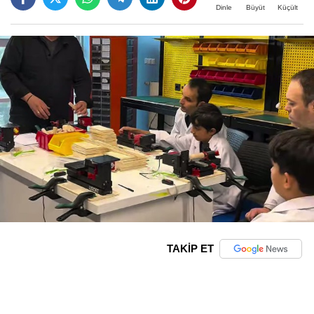
Büyüt
Küçült
Dinle
TAKİP ET