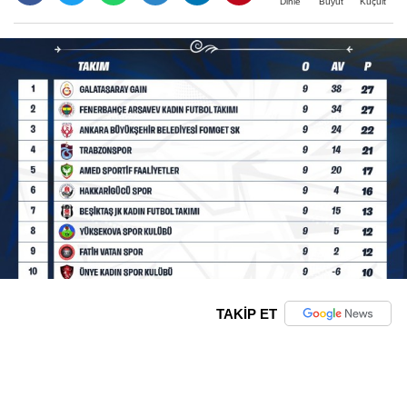
Büyüt
Küçült
Dinle
TAKİP ET