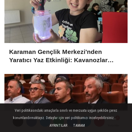
Karaman Gençlik Merkezi'nden
Yaratıcı Yaz Etkinliği: Kavanozlar
Gece Lambasına Dönüştü
Veri politikasındaki amaçlarla sınırlı ve mevzuata uygun şekilde çerez
konumlandırmaktayız. Detaylar için veri politikamızı inceleyebilirsiniz...
AYRINTILAR
TAMAM
Yorumlar
Yorumlar