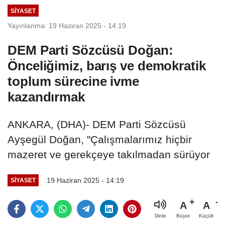
SIYASET
Yayınlanma: 19 Haziran 2025 - 14:19
DEM Parti Sözcüsü Doğan:
Önceliğimiz, barış ve demokratik
toplum sürecine ivme
kazandırmak
ANKARA, (DHA)- DEM Parti Sözcüsü
Ayşegül Doğan, "Çalışmalarımız hiçbir
mazeret ve gerekçeye takılmadan sürüyor
19 Haziran 2025 - 14:19
SIYASET
A
A
Büyüt
Küçült
Dinle