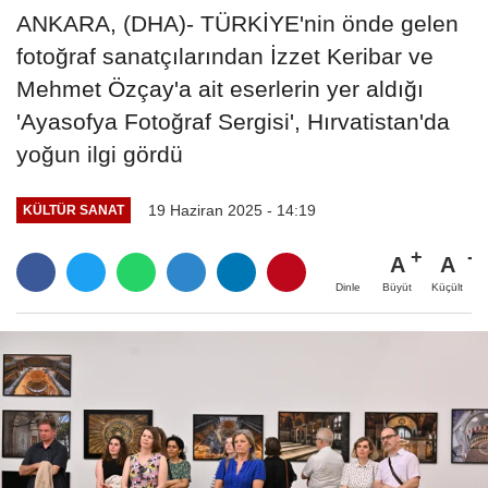
ANKARA, (DHA)- TÜRKİYE'nin önde gelen
fotoğraf sanatçılarından İzzet Keribar ve
Mehmet Özçay'a ait eserlerin yer aldığı
'Ayasofya Fotoğraf Sergisi', Hırvatistan'da
yoğun ilgi gördü
19 Haziran 2025 - 14:19
KÜLTÜR SANAT
A
A
Büyüt
Küçült
Dinle