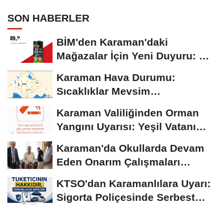
SON HABERLER
BİM'den Karaman'daki
Mağazalar İçin Yeni Duyuru: 11
Ağustos'tan İtibaren...
Karaman Hava Durumu:
Sıcaklıklar Mevsim
Normallerinin Üzerinde
Karaman Valiliğinden Orman
Seyrediyor
Yangını Uyarısı: Yeşil Vatanı
Birlikte...
Karaman'da Okullarda Devam
Eden Onarım Çalışmaları
Yerinde İncelendi
KTSO'dan Karamanlılara Uyarı:
Sigorta Poliçesinde Serbest
Seçim Esastır