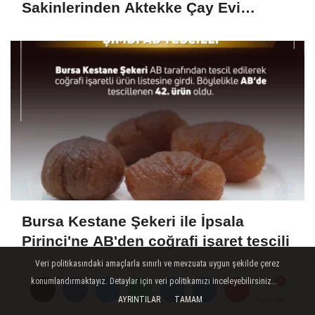
Sakinlerinden Aktekke Çay Evi
Ziyareti
Bursa Kestane Şekeri ile İpsala
Pirinci'ne AB'den coğrafi işaret tescili
Veri politikasındaki amaçlarla sınırlı ve mevzuata uygun şekilde çerez
konumlandırmaktayız. Detaylar için veri politikamızı inceleyebilirsiniz...
AYRINTILAR
TAMAM
Yorumlar
Yorumlar