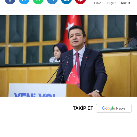
Büyüt
Küçült
Dinle
TAKİP ET