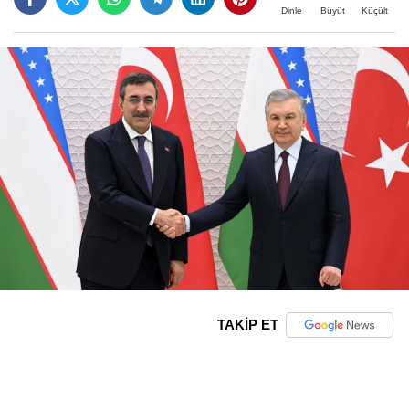
Büyüt
Küçült
Dinle
TAKİP ET