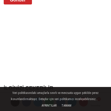
Gönder
İLGINIZI ÇEKEBILIR
Veri politikasındaki amaçlarla sınırlı ve mevzuata uygun şekilde çerez
konumlandırmaktayız. Detaylar için veri politikamızı inceleyebilirsiniz...
AYRINTILAR
TAMAM
Yorumlar
Yorumlar
Yorumlar