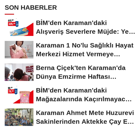
SON HABERLER
BİM'den Karaman'daki
Alışveriş Severlere Müjde: Yeni
İndirimler...
Karaman 1 No'lu Sağlıklı Hayat
Merkezi Hizmet Vermeye
Devam Ediyor
Berna Çiçek'ten Karaman'da
Dünya Emzirme Haftası
Etkinliğine Ziyaret
BİM'den Karaman'daki
Mağazalarında Kaçırılmayacak
İndirim Fırsatı
Karaman Ahmet Mete Huzurevi
Sakinlerinden Aktekke Çay Evi
Ziyareti