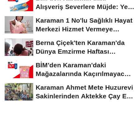
Alışveriş Severlere Müjde: Yeni
İndirimler...
Karaman 1 No'lu Sağlıklı Hayat
Merkezi Hizmet Vermeye
Devam Ediyor
Berna Çiçek'ten Karaman'da
Dünya Emzirme Haftası
Etkinliğine Ziyaret
BİM'den Karaman'daki
Mağazalarında Kaçırılmayacak
İndirim Fırsatı
Karaman Ahmet Mete Huzurevi
Sakinlerinden Aktekke Çay Evi
Ziyareti