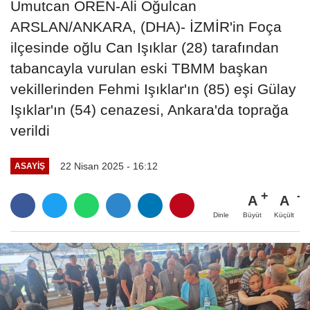
Umutcan ÖREN-Ali Oğulcan
ARSLAN/ANKARA, (DHA)- İZMİR'in Foça
ilçesinde oğlu Can Işıklar (28) tarafından
tabancayla vurulan eski TBMM başkan
vekillerinden Fehmi Işıklar'ın (85) eşi Gülay
Işıklar'ın (54) cenazesi, Ankara'da toprağa
verildi
22 Nisan 2025 - 16:12
ASAYIŞ
A
A
Büyüt
Küçült
Dinle