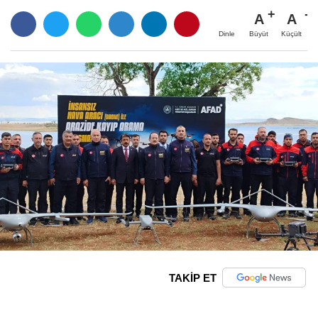
A
A
Büyüt
Küçült
Dinle
TAKİP ET