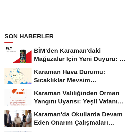
SON HABERLER
BİM'den Karaman'daki
Mağazalar İçin Yeni Duyuru: 11
Ağustos'tan İtibaren...
Karaman Hava Durumu:
Sıcaklıklar Mevsim
Normallerinin Üzerinde
Karaman Valiliğinden Orman
Seyrediyor
Yangını Uyarısı: Yeşil Vatanı
Birlikte...
Karaman'da Okullarda Devam
Eden Onarım Çalışmaları
Yerinde İncelendi