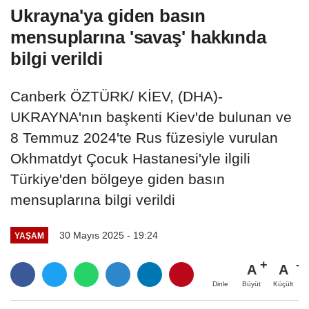
Ukrayna'ya giden basın
mensuplarına 'savaş' hakkında
bilgi verildi
Canberk ÖZTÜRK/ KİEV, (DHA)-
UKRAYNA'nın başkenti Kiev'de bulunan ve
8 Temmuz 2024'te Rus füzesiyle vurulan
Okhmatdyt Çocuk Hastanesi'yle ilgili
Türkiye'den bölgeye giden basın
mensuplarına bilgi verildi
30 Mayıs 2025 - 19:24
YAŞAM
A
A
Büyüt
Küçült
Dinle