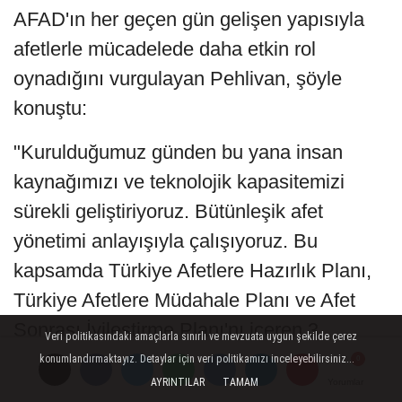
AFAD'ın her geçen gün gelişen yapısıyla
afetlerle mücadelede daha etkin rol
oynadığını vurgulayan Pehlivan, şöyle
konuştu:
"Kurulduğumuz günden bu yana insan
kaynağımızı ve teknolojik kapasitemizi
sürekli geliştiriyoruz. Bütünleşik afet
yönetimi anlayışıyla çalışıyoruz. Bu
kapsamda Türkiye Afetlere Hazırlık Planı,
Türkiye Afetlere Müdahale Planı ve Afet
Sonrası İyileştirme Planı'nı içeren 3
Veri politikasındaki amaçlarla sınırlı ve mevzuata uygun şekilde çerez
aşamalı bir sistem uyguluyoruz. Depremler
konumlandırmaktayız. Detaylar için veri politikamızı inceleyebilirsiniz...
AYRINTILAR
TAMAM
Yorumlar
Yorumlar
Yorumlar
sonrası yürütülen iyileştirme projeleri de bu