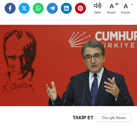
A
A
Büyüt
Küçült
Dinle
TAKİP ET