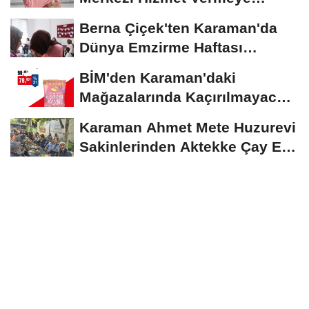
Devam Ediyor
Berna Çiçek'ten Karaman'da
Dünya Emzirme Haftası
Etkinliğine Ziyaret
BİM'den Karaman'daki
Mağazalarında Kaçırılmayacak
İndirim Fırsatı
Karaman Ahmet Mete Huzurevi
Sakinlerinden Aktekke Çay Evi
Ziyareti