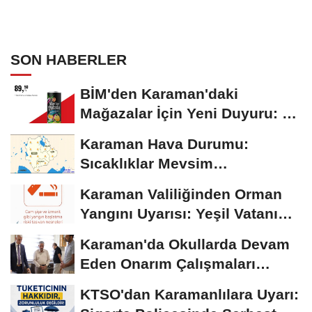
SON HABERLER
BİM'den Karaman'daki
Mağazalar İçin Yeni Duyuru: 11
Ağustos'tan İtibaren...
Karaman Hava Durumu:
Sıcaklıklar Mevsim
Normallerinin Üzerinde
Karaman Valiliğinden Orman
Seyrediyor
Yangını Uyarısı: Yeşil Vatanı
Birlikte...
Karaman'da Okullarda Devam
Eden Onarım Çalışmaları
Yerinde İncelendi
KTSO'dan Karamanlılara Uyarı: