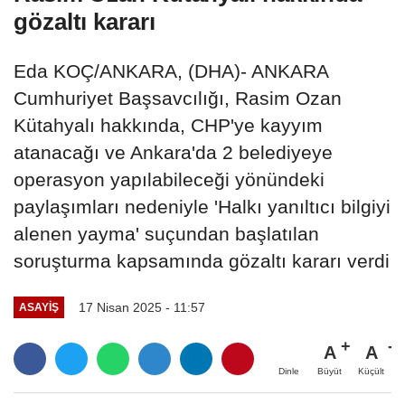
gözaltı kararı
Eda KOÇ/ANKARA, (DHA)- ANKARA
Cumhuriyet Başsavcılığı, Rasim Ozan
Kütahyalı hakkında, CHP'ye kayyım
atanacağı ve Ankara'da 2 belediyeye
operasyon yapılabileceği yönündeki
paylaşımları nedeniyle 'Halkı yanıltıcı bilgiyi
alenen yayma' suçundan başlatılan
soruşturma kapsamında gözaltı kararı verdi
17 Nisan 2025 - 11:57
ASAYIŞ
A
A
Büyüt
Küçült
Dinle