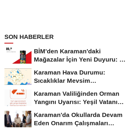
SON HABERLER
BİM'den Karaman'daki
Mağazalar İçin Yeni Duyuru: 11
Ağustos'tan İtibaren...
Karaman Hava Durumu:
Sıcaklıklar Mevsim
Normallerinin Üzerinde
Karaman Valiliğinden Orman
Seyrediyor
Yangını Uyarısı: Yeşil Vatanı
Birlikte...
Karaman'da Okullarda Devam
Eden Onarım Çalışmaları
Yerinde İncelendi