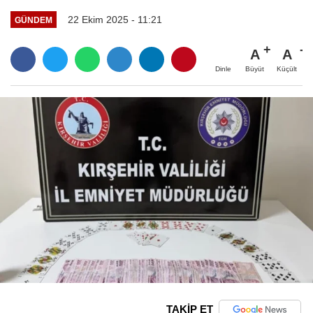
22 Ekim 2025 - 11:21
GÜNDEM
A
A
Büyüt
Küçült
Dinle
TAKİP ET