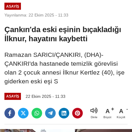
ASAYIŞ
Yayınlanma: 22 Ekim 2025 - 11:33
Çankırı'da eski eşinin bıçakladığı
İlknur, hayatını kaybetti
Ramazan SARICI/ÇANKIRI, (DHA)-
ÇANKIRI'da hastanede temizlik görevlisi
olan 2 çocuk annesi İlknur Kertlez (40), işe
giderken eski eşi S
22 Ekim 2025 - 11:33
ASAYIŞ
A
A
Büyüt
Küçült
Dinle