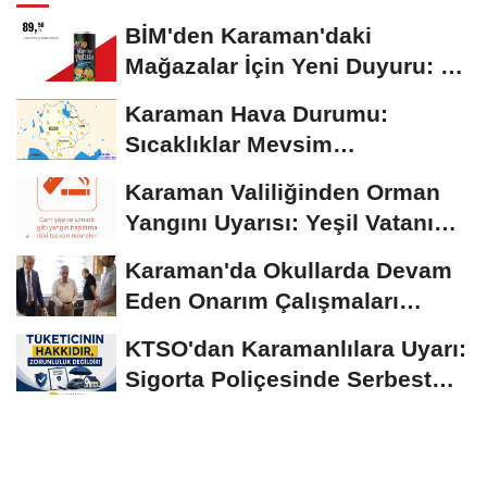
BİM'den Karaman'daki
Mağazalar İçin Yeni Duyuru: 11
Ağustos'tan İtibaren...
Karaman Hava Durumu:
Sıcaklıklar Mevsim
Normallerinin Üzerinde
Karaman Valiliğinden Orman
Seyrediyor
Yangını Uyarısı: Yeşil Vatanı
Birlikte...
Karaman'da Okullarda Devam
Eden Onarım Çalışmaları
Yerinde İncelendi
KTSO'dan Karamanlılara Uyarı:
Sigorta Poliçesinde Serbest
Seçim Esastır