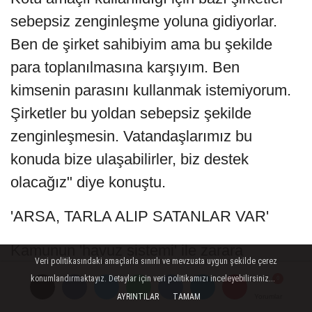
sebepsiz zenginleşme yoluna gidiyorlar.
Ben de şirket sahibiyim ama bu şekilde
para toplanılmasına karşıyım. Ben
kimsenin parasını kullanmak istemiyorum.
Şirketler bu yoldan sebepsiz şekilde
zenginleşmesin. Vatandaşlarımız bu
konuda bize ulaşabilirler, biz destek
olacağız" diye konuştu.
'ARSA, TARLA ALIP SATANLAR VAR'
Kamunun 'havuz sistemi' ile zarara
Veri politikasındaki amaçlarla sınırlı ve mevzuata uygun şekilde çerez
uğratıldığını da öne süren Duygun, "Şirket
konumlandırmaktayız. Detaylar için veri politikamızı inceleyebilirsiniz...
sahipleri sebepsiz zenginleştiği için
AYRINTILAR
TAMAM
Yorumlar
Yorumlar
Yorumlar