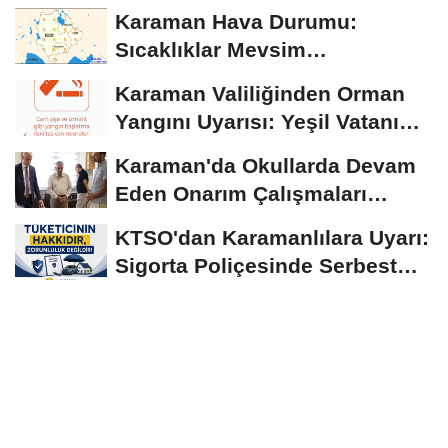
Ağustos'tan İtibaren...
Karaman Hava Durumu:
Sıcaklıklar Mevsim
Normallerinin Üzerinde
Karaman Valiliğinden Orman
Seyrediyor
Yangını Uyarısı: Yeşil Vatanı
Birlikte...
Karaman'da Okullarda Devam
Eden Onarım Çalışmaları
Yerinde İncelendi
KTSO'dan Karamanlılara Uyarı:
Sigorta Poliçesinde Serbest
Seçim Esastır