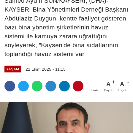
Samed Aydın SUN/KAYSERİ, (DHA)-
KAYSERİ Bina Yönetimleri Derneği Başkanı
Abdülaziz Duygun, kentte faaliyet gösteren
bazı bina yönetim şirketlerinin havuz
sistemi ile kamuya zarara uğrattığını
söyleyerek, "Kayseri'de bina aidatlarının
toplandığı havuz sistemi var
22 Ekim 2025 - 11:15
YAŞAM
A
A
Büyüt
Küçült
Dinle