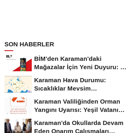
SON HABERLER
BİM'den Karaman'daki
Mağazalar İçin Yeni Duyuru: 11
Ağustos'tan İtibaren...
Karaman Hava Durumu:
Sıcaklıklar Mevsim
Normallerinin Üzerinde
Karaman Valiliğinden Orman
Seyrediyor
Yangını Uyarısı: Yeşil Vatanı
Birlikte...
Karaman'da Okullarda Devam
Eden Onarım Çalışmaları