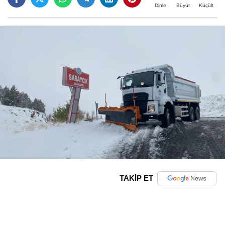
Büyüt
Küçült
Dinle
TAKİP ET