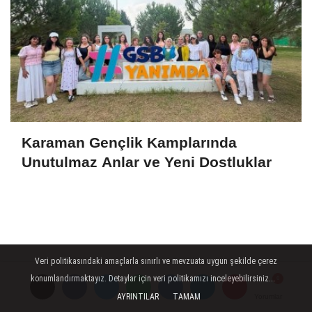
Karaman Gençlik Kamplarında
Unutulmaz Anlar ve Yeni Dostluklar
Veri politikasındaki amaçlarla sınırlı ve mevzuata uygun şekilde çerez
konumlandırmaktayız. Detaylar için veri politikamızı inceleyebilirsiniz...
AYRINTILAR
TAMAM
Yorumlar
Yorumlar