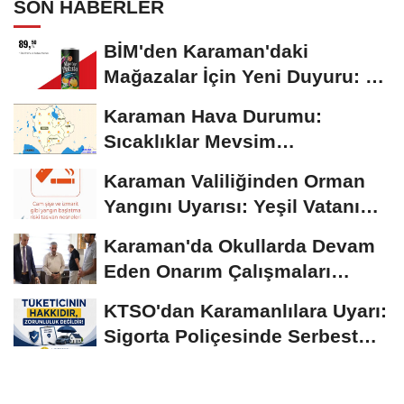
SON HABERLER
BİM'den Karaman'daki
Mağazalar İçin Yeni Duyuru: 11
Ağustos'tan İtibaren...
Karaman Hava Durumu:
Sıcaklıklar Mevsim
Normallerinin Üzerinde
Karaman Valiliğinden Orman
Seyrediyor
Yangını Uyarısı: Yeşil Vatanı
Birlikte...
Karaman'da Okullarda Devam
Eden Onarım Çalışmaları
Yerinde İncelendi
KTSO'dan Karamanlılara Uyarı:
Sigorta Poliçesinde Serbest
Seçim Esastır