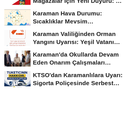
Mağazalar İçin Yeni Duyuru: 11
Ağustos'tan İtibaren...
Karaman Hava Durumu:
Sıcaklıklar Mevsim
Normallerinin Üzerinde
Karaman Valiliğinden Orman
Seyrediyor
Yangını Uyarısı: Yeşil Vatanı
Birlikte...
Karaman'da Okullarda Devam
Eden Onarım Çalışmaları
Yerinde İncelendi
KTSO'dan Karamanlılara Uyarı:
Sigorta Poliçesinde Serbest
Seçim Esastır