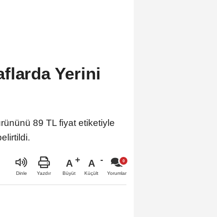
flarda Yerini
ününü 89 TL fiyat etiketiyle
irtildi.
A
A
Büyüt
Küçült
Dinle
Yazdır
Yorumlar