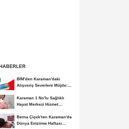
 HABERLER
BİM'den Karaman'daki
Alışveriş Severlere Müjde:
Yeni İndirimler...
Karaman 1 No'lu Sağlıklı
Hayat Merkezi Hizmet
Vermeye Devam Ediyor
Berna Çiçek'ten Karaman'da
Dünya Emzirme Haftası