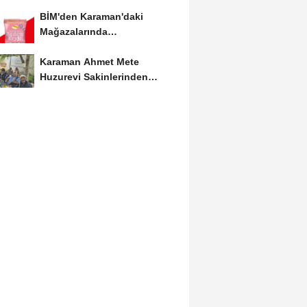
Etkinliğine Ziyaret
BİM'den Karaman'daki
Mağazalarında
Kaçırılmayacak İndirim Fırsatı
Karaman Ahmet Mete
Huzurevi Sakinlerinden
Aktekke Çay Evi Ziyareti