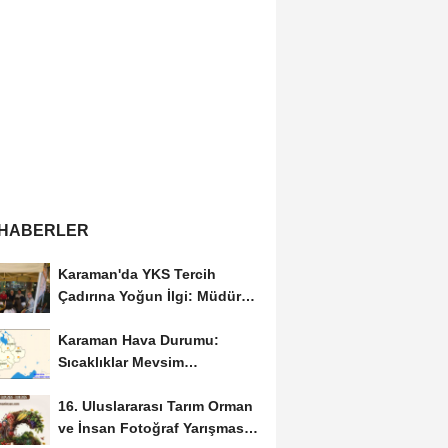
 HABERLER
Karaman'da YKS Tercih
Çadırına Yoğun İlgi: Müdür
Kılınç Öğrencileri...
Karaman Hava Durumu:
Sıcaklıklar Mevsim
Normallerinin Üzerinde
16. Uluslararası Tarım Orman
Seyredecek
ve İnsan Fotoğraf Yarışması