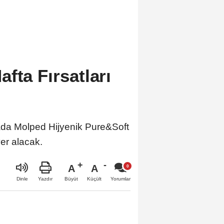
fta Fırsatları
yada Molped Hijyenik Pure&Soft
yer alacak.
A
A
Büyüt
Küçült
Dinle
Yazdır
Yorumlar