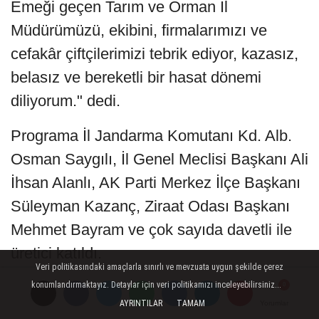
Emeği geçen Tarım ve Orman İl
Müdürümüzü, ekibini, firmalarımızı ve
cefakâr çiftçilerimizi tebrik ediyor, kazasız,
belasız ve bereketli bir hasat dönemi
diliyorum." dedi.
Programa İl Jandarma Komutanı Kd. Alb.
Osman Saygılı, İl Genel Meclisi Başkanı Ali
İhsan Alanlı, AK Parti Merkez İlçe Başkanı
Süleyman Kazanç, Ziraat Odası Başkanı
Mehmet Bayram ve çok sayıda davetli ile
üretici katıldı.
Veri politikasındaki amaçlarla sınırlı ve mevzuata uygun şekilde çerez
Editör: Haber Merkezi
konumlandırmaktayız. Detaylar için veri politikamızı inceleyebilirsiniz...
AYRINTILAR
TAMAM
Yorumlar
Yorumlar
Yorumlar
Kaynak: Sosyal Medya