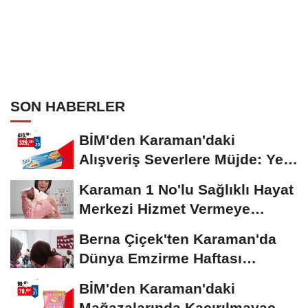
SON HABERLER
BİM'den Karaman'daki
Alışveriş Severlere Müjde: Yeni
İndirimler...
Karaman 1 No'lu Sağlıklı Hayat
Merkezi Hizmet Vermeye
Devam Ediyor
Berna Çiçek'ten Karaman'da
Dünya Emzirme Haftası
Etkinliğine Ziyaret
BİM'den Karaman'daki
Mağazalarında Kaçırılmayacak