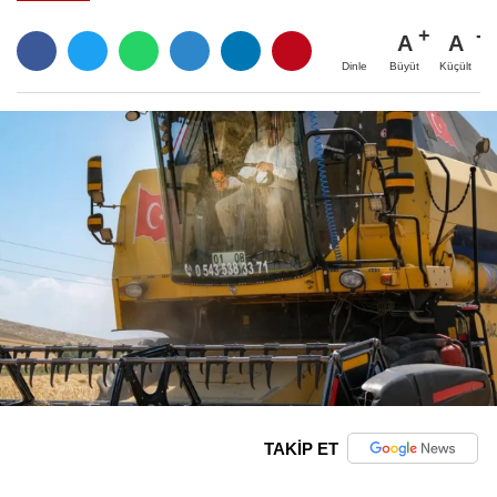
A
A
Büyüt
Küçült
Dinle
TAKİP ET