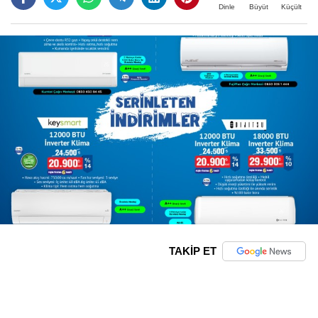
Büyüt
Küçült
Dinle
TAKİP ET