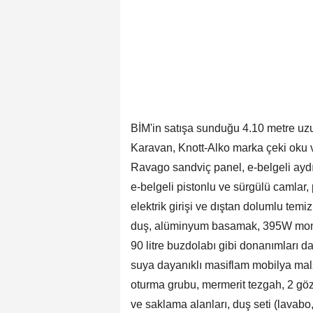
BİM'in satışa sunduğu 4.10 metre uzu
Karavan, Knott-Alko marka çeki oku v
Ravago sandviç panel, e-belgeli aydın
e-belgeli pistonlu ve sürgülü camlar,
elektrik girişi ve dıştan dolumlu tem
duş, alüminyum basamak, 395W monok
90 litre buzdolabı gibi donanımları d
suya dayanıklı masiflam mobilya malz
oturma grubu, mermerit tezgah, 2 göz 
ve saklama alanları, duş seti (lavabo,