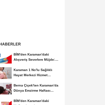
 HABERLER
BİM'den Karaman'daki
Alışveriş Severlere Müjde:
Yeni İndirimler...
Karaman 1 No'lu Sağlıklı
Hayat Merkezi Hizmet
Vermeye Devam Ediyor
Berna Çiçek'ten Karaman'da
Dünya Emzirme Haftası
Etkinliğine Ziyaret
BİM'den Karaman'daki