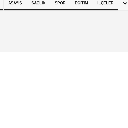
ASAYIŞ
SAĞLIK
SPOR
EĞITIM
İLÇELER
izlilik İlkeleri