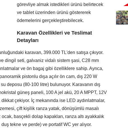
görevliye almak istedikleri ürünü belirtecek
ve tablet üzerinden ürünü göstererek
ödemelerini gerçekleştirebilecek.
Karavan Özellikleri ve Teslimat
Detayları
nluğundaki karavan, 399.000 TL'den satışa çıkıyor.
e dingil seti, galvaniz vidalı sistem şasi, C28 mm
latmalar ve ön bagaj gibi özelliklere sahip. Ayrıca,
 panoramik pistonlu dışa açılır ön cam, dış 220 W
iz su deposu (80-100 litre) bulunuyor. Karavanın dış
ristal güneş paneli, 100 A jel akü, 20 A MPPT, 12V
a dikkat çekiyor. İç mekanında ise LED aydınlatmalar,
emesi, çift kişilik ranza yatak, dönüşümlü masalı
ocak, basçekli dolap kapakları, ranza altı ayakkalık
 duş tekne ve perde) ve portatif WC yer alıyor.