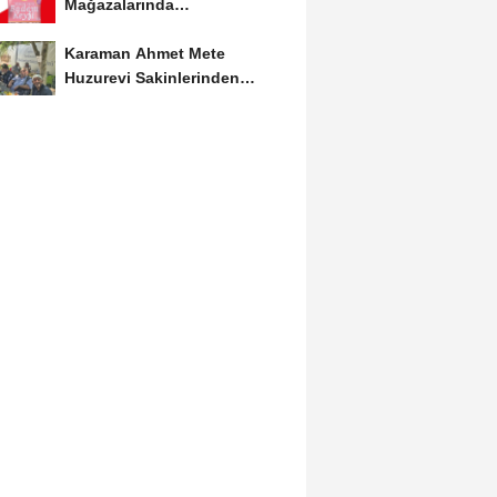
Mağazalarında
Kaçırılmayacak İndirim Fırsatı
Karaman Ahmet Mete
Huzurevi Sakinlerinden
Aktekke Çay Evi Ziyareti