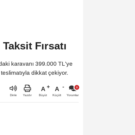
Taksit Fırsatı
daki karavanı 399.000 TL'ye
teslimatıyla dikkat çekiyor.
A
A
Büyüt
Küçült
Dinle
Yazdır
Yorumlar