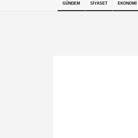
GÜNDEM
SIYASET
EKONOMI
Künye
İletişim
Çerez Politikası
G