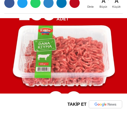
A
A
Büyüt
Küçült
Dinle
TAKİP ET