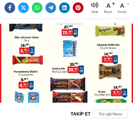
A
A
Büyüt
Küçült
Dinle
TAKİP ET