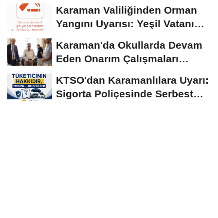
Normallerinin Üzerinde
Karaman Valiliğinden Orman
Seyrediyor
Yangını Uyarısı: Yeşil Vatanı
Birlikte...
Karaman'da Okullarda Devam
Eden Onarım Çalışmaları
Yerinde İncelendi
KTSO'dan Karamanlılara Uyarı:
Sigorta Poliçesinde Serbest
Seçim Esastır