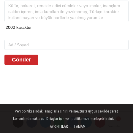
Gönder
Veri politikasındaki amaçlarla sınırlı ve mevzuata uygun şekilde çerez
konumlandırmaktayız. Detaylar için veri politikamızı inceleyebilirsiniz...
AYRINTILAR
TAMAM
Yorumlar
Yorumlar
Yorumlar