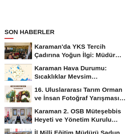
SON HABERLER
Karaman'da YKS Tercih
Çadırına Yoğun İlgi: Müdür
Kılınç Öğrencileri...
Karaman Hava Durumu:
Sıcaklıklar Mevsim
Normallerinin Üzerinde
16. Uluslararası Tarım Orman
Seyredecek
ve İnsan Fotoğraf Yarışması
Başvuruları...
Karaman 2. OSB Müteşebbis
Heyeti ve Yönetim Kurulu
Toplantısı Gerçekleştirildi
İl Milli Eğitim Müdürü Sadun