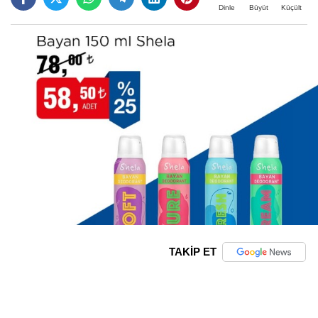
Büyüt
Küçült
Dinle
TAKİP ET