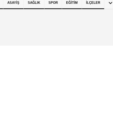
ASAYIŞ
SAĞLIK
SPOR
EĞITIM
İLÇELER
izlilik İlkeleri