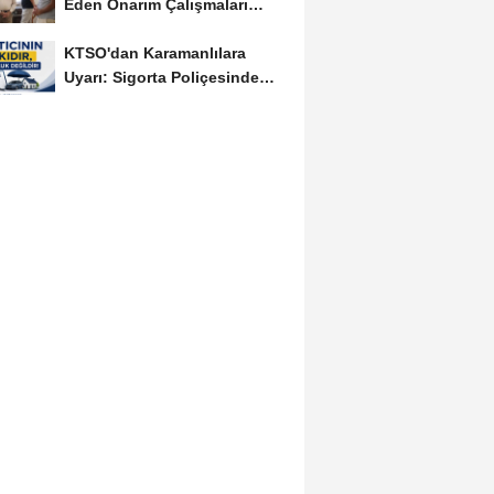
Eden Onarım Çalışmaları
Yerinde İncelendi
KTSO'dan Karamanlılara
Uyarı: Sigorta Poliçesinde
Serbest Seçim Esastır