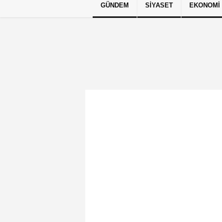
GÜNDEM
SIYASET
EKONOMI
Künye
İletişim
Çerez Politikası
G