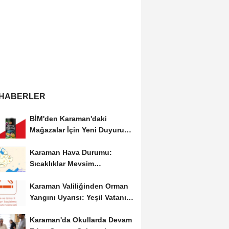
 HABERLER
BİM'den Karaman'daki
Mağazalar İçin Yeni Duyuru:
11 Ağustos'tan İtibaren...
Karaman Hava Durumu:
Sıcaklıklar Mevsim
Normallerinin Üzerinde
Karaman Valiliğinden Orman
Seyrediyor
Yangını Uyarısı: Yeşil Vatanı
Birlikte...
Karaman'da Okullarda Devam