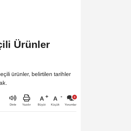
ili Ürünler
li ürünler, belirtilen tarihler
ak.
A
A
Büyüt
Küçült
Dinle
Yazdır
Yorumlar