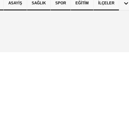
ASAYIŞ
SAĞLIK
SPOR
EĞITIM
İLÇELER
izlilik İlkeleri