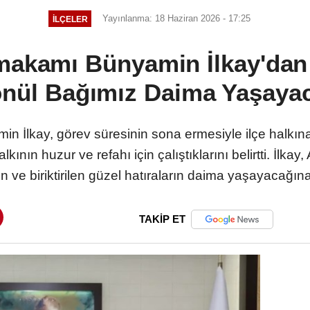
Yayınlanma: 18 Haziran 2026 - 17:25
İLÇELER
makamı Bünyamin İlkay'dan 
nül Bağımız Daima Yaşaya
 İlkay, görev süresinin sona ermesiyle ilçe halkın
ının huzur ve refahı için çalıştıklarını belirtti. İlkay
 ve biriktirilen güzel hatıraların daima yaşayacağına 
TAKİP ET