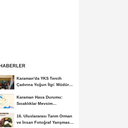
 HABERLER
Karaman'da YKS Tercih
Çadırına Yoğun İlgi: Müdür
Kılınç Öğrencileri...
Karaman Hava Durumu:
Sıcaklıklar Mevsim
Normallerinin Üzerinde
16. Uluslararası Tarım Orman
Seyredecek
ve İnsan Fotoğraf Yarışması