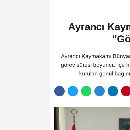
Ayrancı Kay
"Gö
Ayrancı Kaymakamı Bünyamin
görev süresi boyunca ilçe halk
kurulan gönül bağının