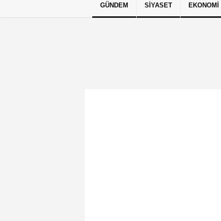
GÜNDEM
SIYASET
EKONOMI
Künye
İletişim
Çerez Politikası
G