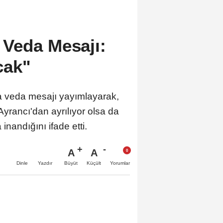
Veda Mesajı:
cak"
a veda mesajı yayımlayarak,
, Ayrancı'dan ayrılıyor olsa da
inandığını ifade etti.
A
A
Büyüt
Küçült
Dinle
Yazdır
Yorumlar