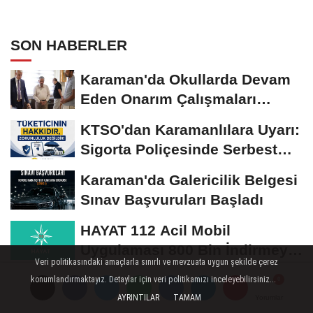
SON HABERLER
Karaman'da Okullarda Devam
Eden Onarım Çalışmaları
Yerinde İncelendi
KTSO'dan Karamanlılara Uyarı:
Sigorta Poliçesinde Serbest
Seçim Esastır
Karaman'da Galericilik Belgesi
Sınav Başvuruları Başladı
HAYAT 112 Acil Mobil
Uygulaması 800 Bin İndirmeyi
Veri politikasındaki amaçlarla sınırlı ve mevzuata uygun şekilde çerez
Aştı
Ermenek Belediyesi
konumlandırmaktayız. Detaylar için veri politikamızı inceleyebilirsiniz...
Ekiplerinden Kent Genelinde
AYRINTILAR
TAMAM
Yorumlar
Yorumlar