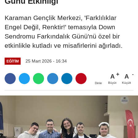
Günü Etkinliği
Karaman Gençlik Merkezi, 'Farklılıklar
Engel Değil, Renktir!' temasıyla Down
Sendromu Farkındalık Günü'nü özel bir
etkinlikle kutladı ve misafirlerini ağırladı.
25 Mart 2026 - 16:34
EĞITIM
A
A
Büyüt
Küçült
Dinle