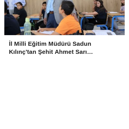
İl Milli Eğitim Müdürü Sadun
Kılınç'tan Şehit Ahmet Sarı
Ortaokulu'na Ziyaret