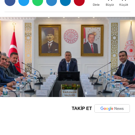
Büyüt
Küçült
Dinle
TAKİP ET