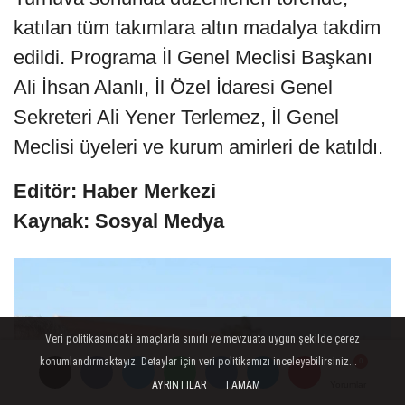
katılan tüm takımlara altın madalya takdim
edildi. Programa İl Genel Meclisi Başkanı
Ali İhsan Alanlı, İl Özel İdaresi Genel
Sekreteri Ali Yener Terlemez, İl Genel
Meclisi üyeleri ve kurum amirleri de katıldı.
Editör: Haber Merkezi
Kaynak: Sosyal Medya
Veri politikasındaki amaçlarla sınırlı ve mevzuata uygun şekilde çerez
konumlandırmaktayız. Detaylar için veri politikamızı inceleyebilirsiniz...
AYRINTILAR
TAMAM
Yorumlar
Yorumlar
Yorumlar