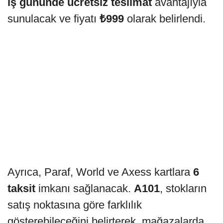
iş gününde ücretsiz teslimat
avantajıyla
sunulacak ve fiyatı
₺999
olarak belirlendi.
Ayrıca, Paraf, World ve Axess kartlara
6
taksit
imkanı sağlanacak.
A101
, stokların
satış noktasına göre farklılık
gösterebileceğini belirterek, mağazalarda