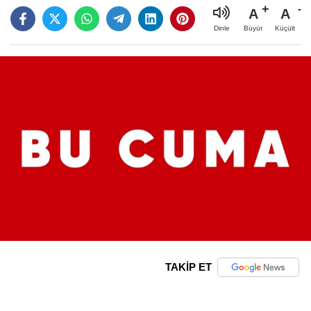
A
A
Büyüt
Küçült
Dinle
TAKİP ET