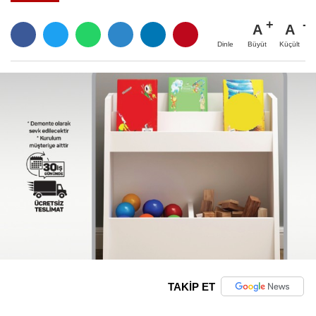
A
A
Büyüt
Küçült
Dinle
TAKİP ET