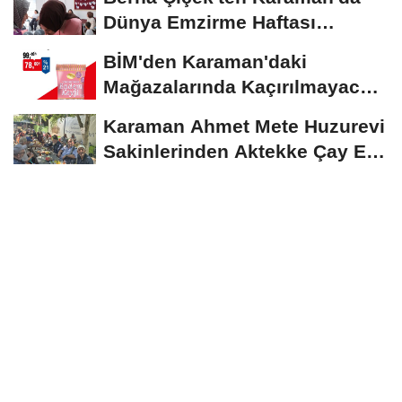
Dünya Emzirme Haftası
Etkinliğine Ziyaret
BİM'den Karaman'daki
Mağazalarında Kaçırılmayacak
İndirim Fırsatı
Karaman Ahmet Mete Huzurevi
Sakinlerinden Aktekke Çay Evi
Ziyareti