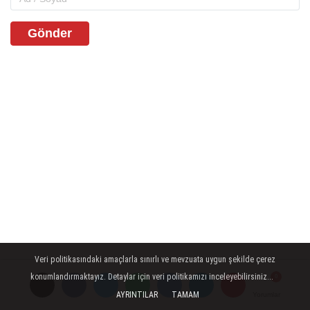
Gönder
Veri politikasındaki amaçlarla sınırlı ve mevzuata uygun şekilde çerez
İLGINIZI ÇEKEBILIR
konumlandırmaktayız. Detaylar için veri politikamızı inceleyebilirsiniz...
AYRINTILAR
TAMAM
Yorumlar
Yorumlar