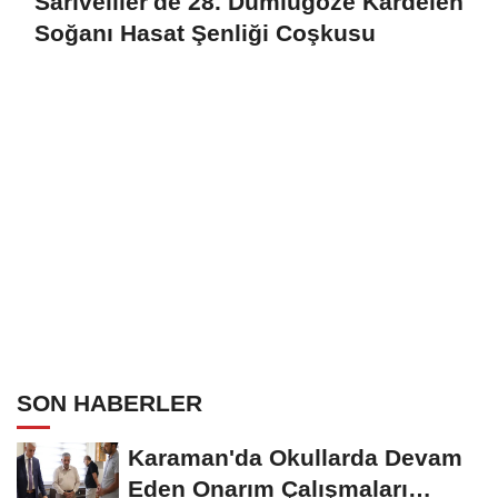
Sarıveliler'de 28. Dumlugöze Kardelen
Soğanı Hasat Şenliği Coşkusu
SON HABERLER
Karaman'da Okullarda Devam
Eden Onarım Çalışmaları