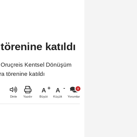
örenine katıldı
 Oruçreis Kentsel Dönüşüm
a törenine katıldı
A
A
Büyüt
Küçült
Dinle
Yazdır
Yorumlar