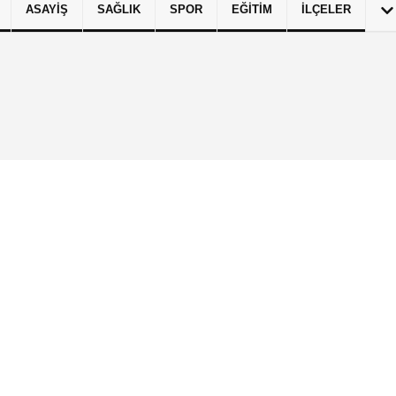
ASAYIŞ
SAĞLIK
SPOR
EĞITIM
İLÇELER
izlilik İlkeleri