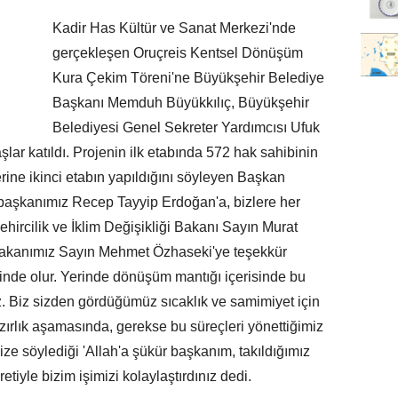
Kadir Has Kültür ve Sanat Merkezi'nde
gerçekleşen Oruçreis Kentsel Dönüşüm
Kura Çekim Töreni'ne Büyükşehir Belediye
Başkanı Memduh Büyükkılıç, Büyükşehir
Belediyesi Genel Sekreter Yardımcısı Ufuk
ar katıldı. Projenin ilk etabında 572 hak sahibinin
rine ikinci etabın yapıldığını söyleyen Başkan
rbaşkanımız Recep Tayyip Erdoğan'a, bizlere her
hircilik ve İklim Değişikliği Bakanı Sayın Murat
bakanımız Sayın Mehmet Özhaseki'ye teşekkür
alinde olur. Yerinde dönüşüm mantığı içerisinde bu
 Biz sizden gördüğümüz sıcaklık ve samimiyet için
ırlık aşamasında, gerekse bu süreçleri yönettiğimiz
ze söylediği 'Allah'a şükür başkanım, takıldığımız
etiyle bizim işimizi kolaylaştırdınız dedi.