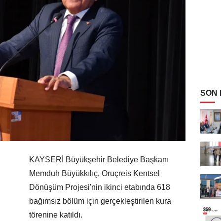
SON
KAYSERİ Büyükşehir Belediye Başkanı
Memduh Büyükkılıç, Oruçreis Kentsel
Dönüşüm Projesi'nin ikinci etabında 618
bağımsız bölüm için gerçekleştirilen kura
törenine katıldı.