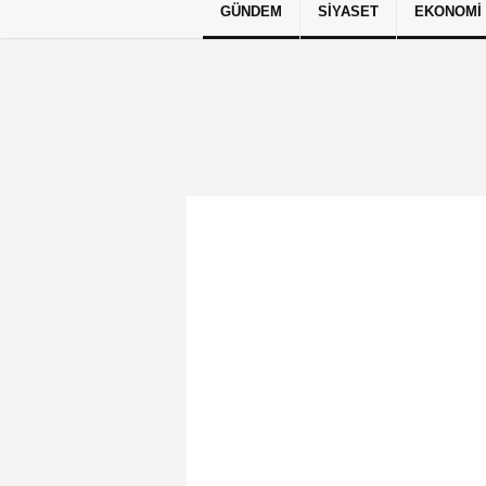
GÜNDEM
SIYASET
EKONOMI
Künye
İletişim
Çerez Politikası
G