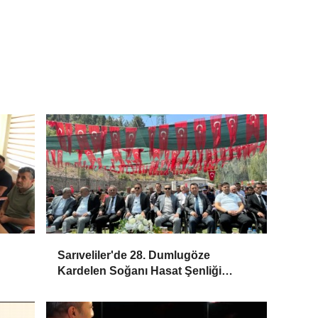
Sarıveliler'de 28. Dumlugöze
Kardelen Soğanı Hasat Şenliği
Coşkusu