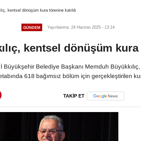
ıç, kentsel dönüşüm kura törenine katıldı
Yayınlanma: 24 Haziran 2025 - 13:14
GÜNDEM
lıç, kentsel dönüşüm kura t
Büyükşehir Belediye Başkanı Memduh Büyükkılıç,
i etabında 618 bağımsız bölüm için gerçekleştirilen kur
TAKİP ET