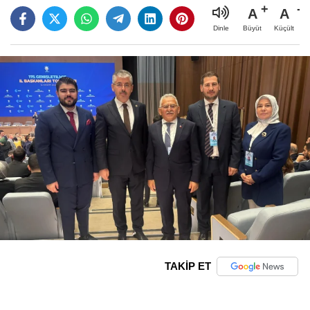
A
A
Büyüt
Küçült
Dinle
TAKİP ET