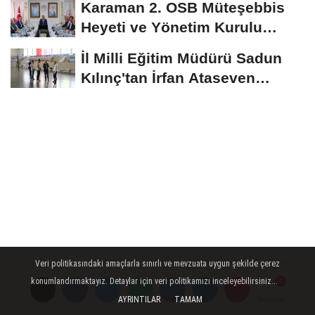
Karaman 2. OSB Müteşebbis
Heyeti ve Yönetim Kurulu
Toplantısı Gerçekleştirildi
İl Milli Eğitim Müdürü Sadun
Kılınç'tan İrfan Ataseven
Anadolu...
Veri politikasındaki amaçlarla sınırlı ve mevzuata uygun şekilde çerez
konumlandırmaktayız. Detaylar için veri politikamızı inceleyebilirsiniz...
AYRINTILAR
TAMAM
Yorumlar
Yorumlar
Yorumlar