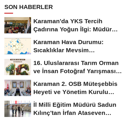
SON HABERLER
Karaman'da YKS Tercih
Çadırına Yoğun İlgi: Müdür
Kılınç Öğrencileri...
Karaman Hava Durumu:
Sıcaklıklar Mevsim
Normallerinin Üzerinde
16. Uluslararası Tarım Orman
Seyredecek
ve İnsan Fotoğraf Yarışması
Başvuruları...
Karaman 2. OSB Müteşebbis
Heyeti ve Yönetim Kurulu
Toplantısı Gerçekleştirildi
İl Milli Eğitim Müdürü Sadun
Kılınç'tan İrfan Ataseven
Anadolu...