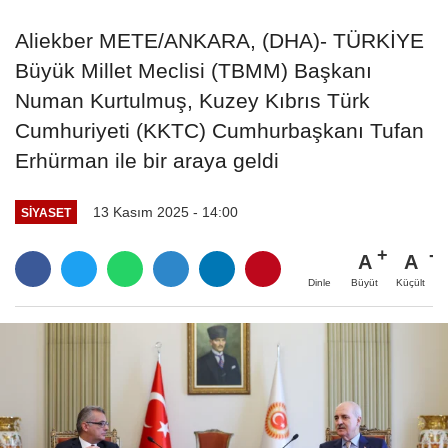
Aliekber METE/ANKARA, (DHA)- TÜRKİYE
Büyük Millet Meclisi (TBMM) Başkanı
Numan Kurtulmuş, Kuzey Kıbrıs Türk
Cumhuriyeti (KKTC) Cumhurbaşkanı Tufan
Erhürman ile bir araya geldi
13 Kasım 2025 - 14:00
SIYASET
A
A
Büyüt
Küçült
Dinle