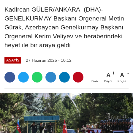
Kadircan GÜLER/ANKARA, (DHA)-
GENELKURMAY Başkanı Orgeneral Metin
Gürak, Azerbaycan Genelkurmay Başkanı
Orgeneral Kerim Veliyev ve beraberindeki
heyet ile bir araya geldi
27 Haziran 2025 - 10:12
ASAYIŞ
A
A
Büyüt
Küçült
Dinle