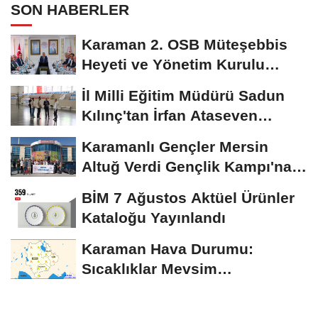
SON HABERLER
Karaman 2. OSB Müteşebbis
Heyeti ve Yönetim Kurulu
Toplantısı Gerçekleştirildi
İl Milli Eğitim Müdürü Sadun
Kılınç'tan İrfan Ataseven
Anadolu...
Karamanlı Gençler Mersin
Altuğ Verdi Gençlik Kampı'na
Uğurlandı
BİM 7 Ağustos Aktüel Ürünler
Kataloğu Yayınlandı
Karaman Hava Durumu:
Sıcaklıklar Mevsim
Normallerinin Üzerinde
Seyredecek