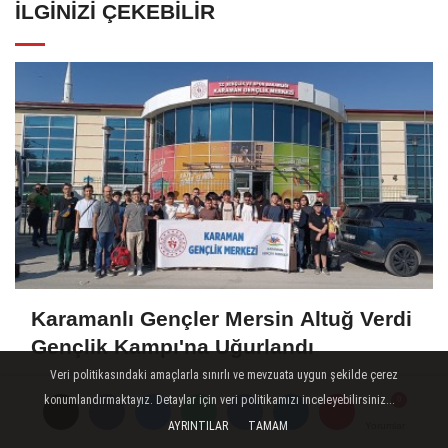
İLGINIZI ÇEKEBILIR
Karamanlı Gençler Mersin Altuğ Verdi
Gençlik Kampı'na Uğurlandı
Veri politikasındaki amaçlarla sınırlı ve mevzuata uygun şekilde çerez
konumlandırmaktayız. Detaylar için veri politikamızı inceleyebilirsiniz...
AYRINTILAR
TAMAM
Yorumlar
Yorumlar
Yorumlar