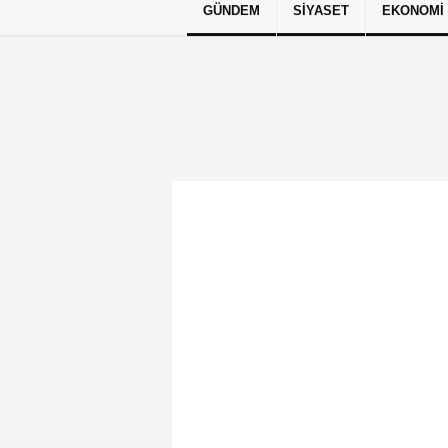
GÜNDEM
SIYASET
EKONOMI
Künye
İletişim
Çerez Politikası
G