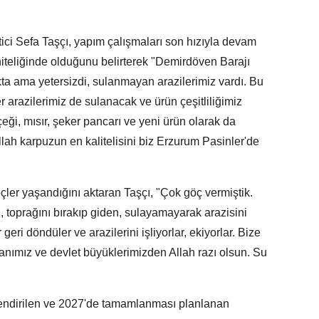
ici Sefa Taşçı, yapım çalışmaları son hızıyla devam
niteliğinde olduğunu belirterek "Demirdöven Barajı
 ama yetersizdi, sulanmayan arazilerimiz vardı. Bu
er arazilerimiz de sulanacak ve ürün çeşitliliğimiz
ği, mısır, şeker pancarı ve yeni ürün olarak da
llah karpuzun en kalitelisini biz Erzurum Pasinler'de
ler yaşandığını aktaran Taşçı, "Çok göç vermiştik.
, toprağını bırakıp giden, sulayamayarak arazisini
eri döndüler ve arazilerini işliyorlar, ekiyorlar. Bize
ımız ve devlet büyüklerimizden Allah razı olsun. Su
lendirilen ve 2027'de tamamlanması planlanan