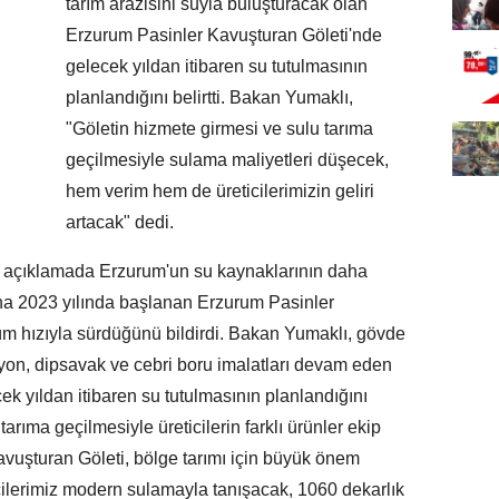
tarım arazisini suyla buluşturacak olan
Erzurum Pasinler Kavuşturan Göleti'nde
gelecek yıldan itibaren su tutulmasının
planlandığını belirtti. Bakan Yumaklı,
"Göletin hizmete girmesi ve sulu tarıma
geçilmesiyle sulama maliyetleri düşecek,
hem verim hem de üreticilerimizin geliri
artacak" dedi.
lı açıklamada Erzurum'un su kaynaklarının daha
ına 2023 yılında başlanan Erzurum Pasinler
tüm hızıyla sürdüğünü bildirdi. Bakan Yumaklı, gövde
yon, dipsavak ve cebri boru imalatları devam eden
k yıldan itibaren su tutulmasının planlandığını
tarıma geçilmesiyle üreticilerin farklı ürünler ekip
Kavuşturan Göleti, bölge tarımı için büyük önem
cilerimiz modern sulamayla tanışacak, 1060 dekarlık