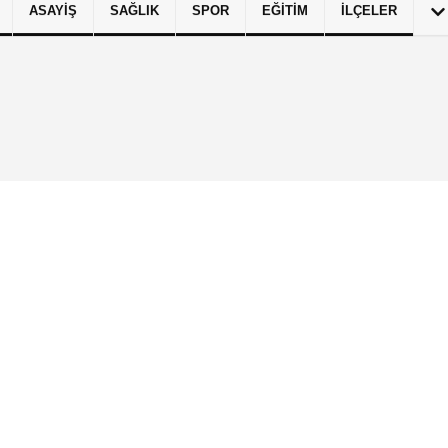
ASAYIŞ
SAĞLIK
SPOR
EĞITIM
İLÇELER
izlilik İlkeleri