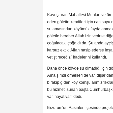
Kavuşturan Mahallesi Muhtarı ve üret
eden göletin kendileri için can suyu 
sulamasından köyümüz faydalanmakta
göletle beraber Allah izin verirse diğ
çoğalacak, çoğaldı da. Şu anda ayçiçe
karpuz ektik. Allah nasip ederse inşa
yetiştireceğiz" ifadelerini kullandı.
Daha önce köyde su olmadığı için göç
Ama şimdi örnekleri de var, dışarıdan
bırakıp giden köy komşularımız tekrar g
bu hizmeti sunan başta Cumhurbaşkan
var, hayat var" dedi.
Erzurum'un Pasinler ilçesinde proje