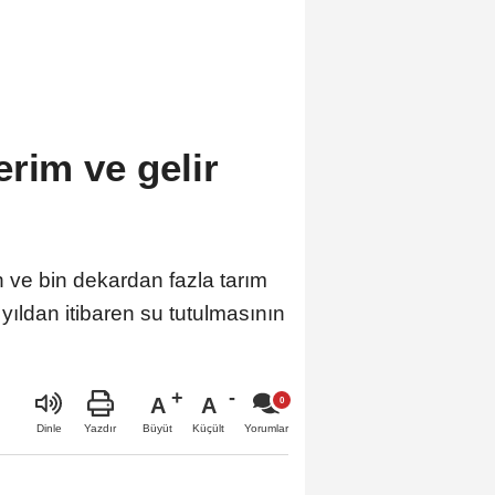
rim ve gelir
e bin dekardan fazla tarım
ıldan itibaren su tutulmasının
A
A
Büyüt
Küçült
Dinle
Yazdır
Yorumlar