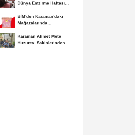
Dünya Emzirme Haftası
Etkinliğine Ziyaret
BİM'den Karaman'daki
Mağazalarında
Kaçırılmayacak İndirim Fırsatı
Karaman Ahmet Mete
Huzurevi Sakinlerinden
Aktekke Çay Evi Ziyareti