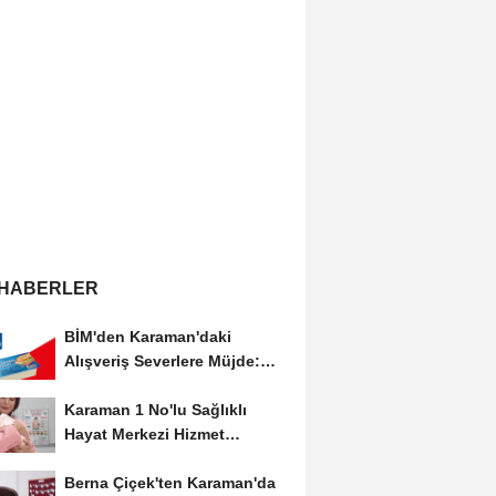
 HABERLER
BİM'den Karaman'daki
Alışveriş Severlere Müjde:
Yeni İndirimler...
Karaman 1 No'lu Sağlıklı
Hayat Merkezi Hizmet
Vermeye Devam Ediyor
Berna Çiçek'ten Karaman'da