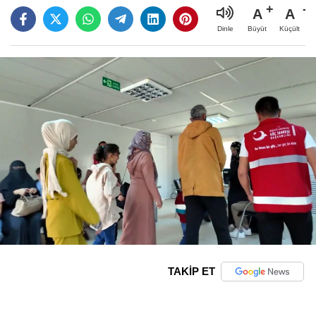
A
A
Büyüt
Küçült
Dinle
TAKİP ET