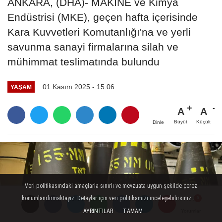
ANKARA, (DHA)- MAKİNE ve Kimya
Endüstrisi (MKE), geçen hafta içerisinde
Kara Kuvvetleri Komutanlığı'na ve yerli
savunma sanayi firmalarına silah ve
mühimmat teslimatında bulundu
01 Kasım 2025 - 15:06
YAŞAM
A
A
Büyüt
Küçült
Dinle
Veri politikasındaki amaçlarla sınırlı ve mevzuata uygun şekilde çerez
konumlandırmaktayız. Detaylar için veri politikamızı inceleyebilirsiniz...
AYRINTILAR
TAMAM
Yorumlar
Yorumlar
Yorumlar
Yorumlar