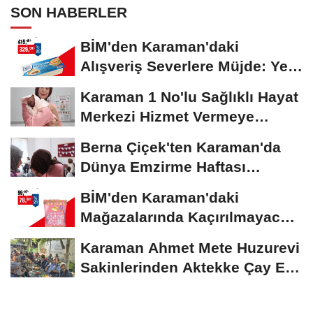
SON HABERLER
BİM'den Karaman'daki
Alışveriş Severlere Müjde: Yeni
İndirimler...
Karaman 1 No'lu Sağlıklı Hayat
Merkezi Hizmet Vermeye
Devam Ediyor
Berna Çiçek'ten Karaman'da
Dünya Emzirme Haftası
Etkinliğine Ziyaret
BİM'den Karaman'daki
Mağazalarında Kaçırılmayacak
İndirim Fırsatı
Karaman Ahmet Mete Huzurevi
Sakinlerinden Aktekke Çay Evi
Ziyareti