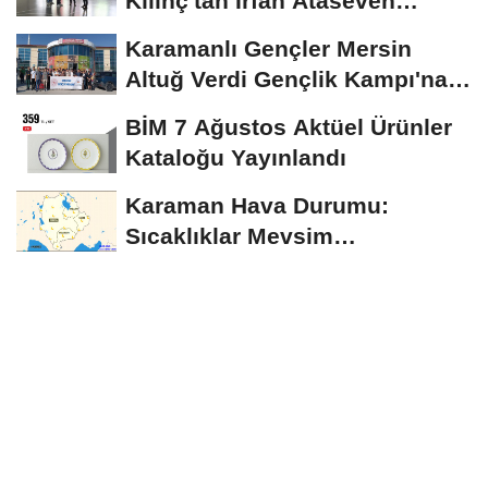
Kılınç'tan İrfan Ataseven
Anadolu...
Karamanlı Gençler Mersin
Altuğ Verdi Gençlik Kampı'na
Uğurlandı
BİM 7 Ağustos Aktüel Ürünler
Kataloğu Yayınlandı
Karaman Hava Durumu:
Sıcaklıklar Mevsim
Normallerinin Üzerinde
Seyredecek