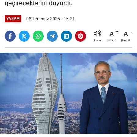
geçireceklerini duyurdu
06 Temmuz 2025 - 13:21
YAŞAM
A
A
Büyüt
Küçült
Dinle