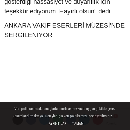
gösterdiği hassasiyet ve duyarlılık için
teşekkür ediyorum. Hayırlı olsun" dedi.
ANKARA VAKIF ESERLERİ MÜZESİ'NDE
SERGİLENİYOR
Veri politikasındaki amaçlarla sınırlı ve mevzuata uygun şekilde çerez
konumlandırmaktayız. Detaylar için veri politikamızı inceleyebilirsiniz...
Konuya ilişkin bakanlıktan yapılan
AYRINTILAR
TAMAM
Yorumlar
Yorumlar
Yorumlar