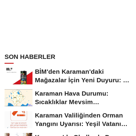
SON HABERLER
BİM'den Karaman'daki
Mağazalar İçin Yeni Duyuru: 11
Ağustos'tan İtibaren...
Karaman Hava Durumu:
Sıcaklıklar Mevsim
Normallerinin Üzerinde
Karaman Valiliğinden Orman
Seyrediyor
Yangını Uyarısı: Yeşil Vatanı
Birlikte...