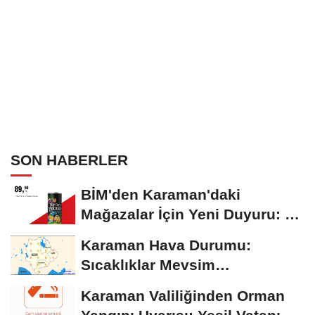
SON HABERLER
BİM'den Karaman'daki
Mağazalar İçin Yeni Duyuru: 11
Ağustos'tan İtibaren...
Karaman Hava Durumu:
Sıcaklıklar Mevsim
Normallerinin Üzerinde
Karaman Valiliğinden Orman
Seyrediyor