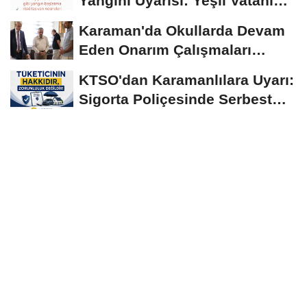
Yangını Uyarısı: Yeşil Vatanı
Birlikte...
Karaman'da Okullarda Devam
Eden Onarım Çalışmaları
Yerinde İncelendi
KTSO'dan Karamanlılara Uyarı:
Sigorta Poliçesinde Serbest
Seçim Esastır