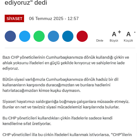
ediyoruz" dedi
06 Temmuz 2025 - 12:57
SIYASET
A
A
Büyüt
Küçült
Dinle