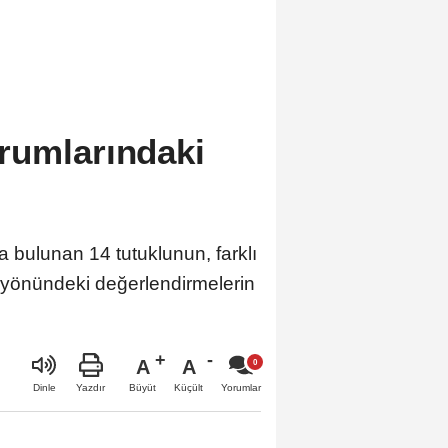
rumlarındaki
ulunan 14 tutuklunun, farklı
ğı' yönündeki değerlendirmelerin
A
A
Büyüt
Küçült
Dinle
Yazdır
Yorumlar