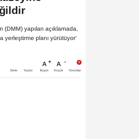
ğildir
n (DMM) yapılan açıklamada,
a yerleştirme planı yürütüyor'
A
A
Büyüt
Küçült
Dinle
Yazdır
Yorumlar