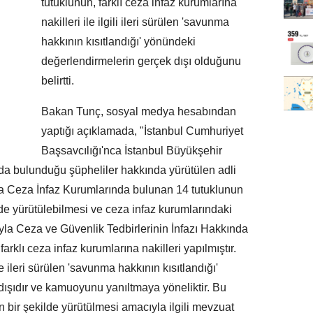
tutuklunun, farklı ceza infaz kurumlarına
nakilleri ile ilgili ileri sürülen 'savunma
hakkının kısıtlandığı' yönündeki
değerlendirmelerin gerçek dışı olduğunu
belirtti.
Bakan Tunç, sosyal medya hesabından
yaptığı açıklamada, "İstanbul Cumhuriyet
Başsavcılığı'nca İstanbul Büyükşehir
nda bulunduğu şüpheliler hakkında yürütülen adli
a Ceza İnfaz Kurumlarında bulunan 14 tutuklunun
lde yürütülebilmesi ve ceza infaz kurumlarındaki
la Ceza ve Güvenlik Tedbirlerinin İnfazı Hakkında
klı ceza infaz kurumlarına nakilleri yapılmıştır.
ce ileri sürülen 'savunma hakkının kısıtlandığı'
ışıdır ve kamuoyunu yanıltmaya yöneliktir. Bu
 bir şekilde yürütülmesi amacıyla ilgili mevzuat