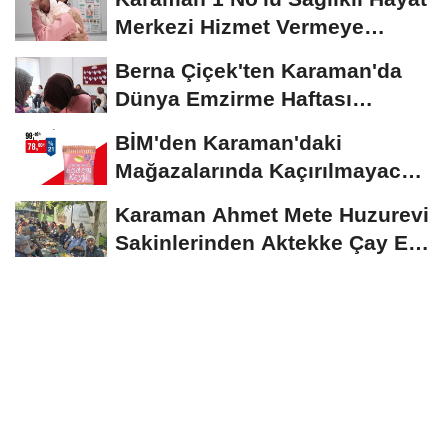
Merkezi Hizmet Vermeye
Devam Ediyor
Berna Çiçek'ten Karaman'da
Dünya Emzirme Haftası
Etkinliğine Ziyaret
BİM'den Karaman'daki
Mağazalarında Kaçırılmayacak
İndirim Fırsatı
Karaman Ahmet Mete Huzurevi
Sakinlerinden Aktekke Çay Evi
Ziyareti