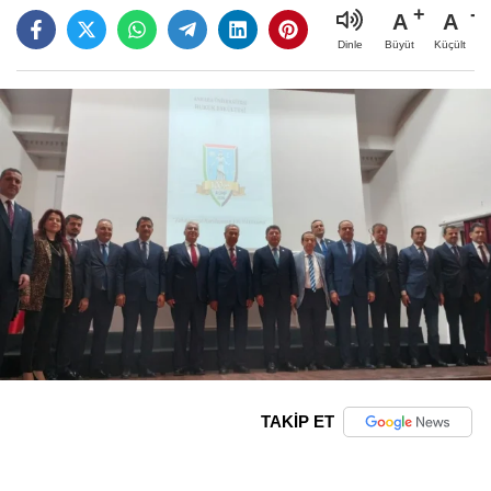
A
A
Büyüt
Küçült
Dinle
TAKİP ET