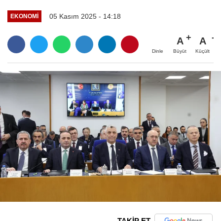
05 Kasım 2025 - 14:18
EKONOMI
A
A
Büyüt
Küçült
Dinle
TAKİP ET