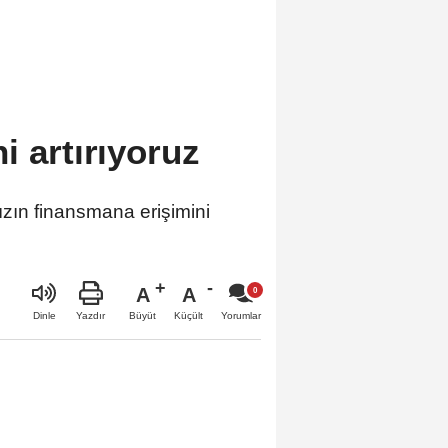
i artırıyoruz
ın finansmana erişimini
A
A
Büyüt
Küçült
Dinle
Yazdır
Yorumlar