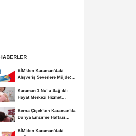
 HABERLER
BİM'den Karaman'daki
Alışveriş Severlere Müjde:
Yeni İndirimler...
Karaman 1 No'lu Sağlıklı
Hayat Merkezi Hizmet
Vermeye Devam Ediyor
Berna Çiçek'ten Karaman'da
Dünya Emzirme Haftası
Etkinliğine Ziyaret
BİM'den Karaman'daki