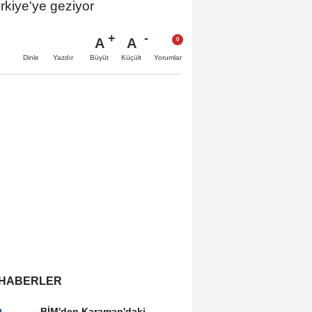
rkiye'ye geziyor
A
A
Büyüt
Küçült
Dinle
Yazdır
Yorumlar
 HABERLER
BİM'den Karaman'daki