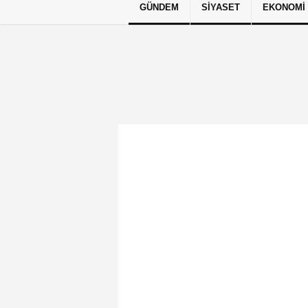
GÜNDEM
SIYASET
EKONOMI
Künye
İletişim
Çerez Politikası
G