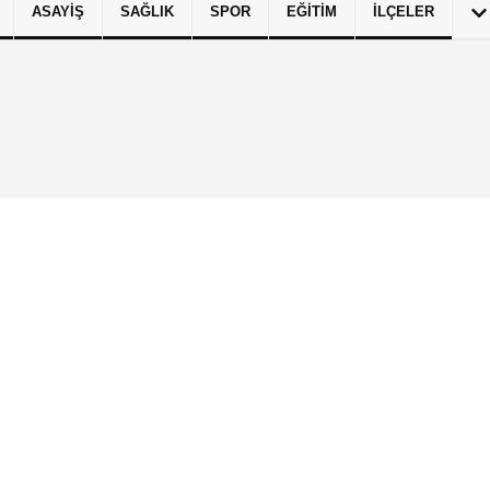
ASAYIŞ
SAĞLIK
SPOR
EĞITIM
İLÇELER
izlilik İlkeleri