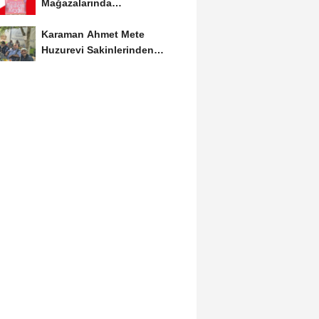
Mağazalarında
Kaçırılmayacak İndirim Fırsatı
Karaman Ahmet Mete
Huzurevi Sakinlerinden
Aktekke Çay Evi Ziyareti