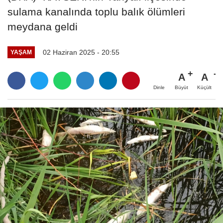
sulama kanalında toplu balık ölümleri
meydana geldi
02 Haziran 2025 - 20:55
YAŞAM
A
A
Büyüt
Küçült
Dinle