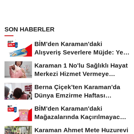
SON HABERLER
BİM'den Karaman'daki
Alışveriş Severlere Müjde: Yeni
İndirimler...
Karaman 1 No'lu Sağlıklı Hayat
Merkezi Hizmet Vermeye
Devam Ediyor
Berna Çiçek'ten Karaman'da
Dünya Emzirme Haftası
Etkinliğine Ziyaret
BİM'den Karaman'daki
Mağazalarında Kaçırılmayacak
İndirim Fırsatı
Karaman Ahmet Mete Huzurevi