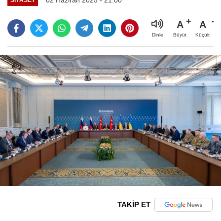
A
A
Büyüt
Küçült
Dinle
TAKİP ET