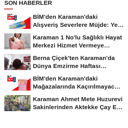
SON HABERLER
BİM'den Karaman'daki
Alışveriş Severlere Müjde: Yeni
İndirimler...
Karaman 1 No'lu Sağlıklı Hayat
Merkezi Hizmet Vermeye
Devam Ediyor
Berna Çiçek'ten Karaman'da
Dünya Emzirme Haftası
Etkinliğine Ziyaret
BİM'den Karaman'daki
Mağazalarında Kaçırılmayacak
İndirim Fırsatı
Karaman Ahmet Mete Huzurevi
Sakinlerinden Aktekke Çay Evi
Ziyareti